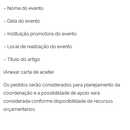
– Nome do evento
Secretaria-Geral
– Data do evento
Secretaria de Governo
– Instituição promotora do evento
Gabinete de Segurança Institucional
– Local de realização do evento
– Título do artigo
Advocacia-Geral da União
(Anexar carta de aceite)
Banco Central do Brasil
Os pedidos serão considerados para planejamento da
Planalto
coordenação e a possibilidade de apoio será
considerada conforme disponibilidade de recursos
orçamentários.