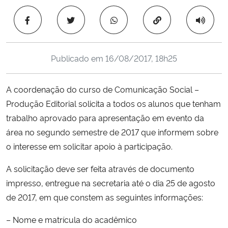
Ministério da Cidadania
Copiar para área 
Ministério da Saúde
Publicado em
16/08/2017, 18h25
Ministério de Minas e Energia
A coordenação do curso de Comunicação Social –
Ministério da Ciência, Tecnologia, Inovações e Comunicações
Produção Editorial solicita a todos os alunos que tenham
trabalho aprovado para apresentação em evento da
Ministério do Meio Ambiente
área no segundo semestre de 2017 que informem sobre
Ministério do Turismo
o interesse em solicitar apoio à participação.
A solicitação deve ser feita através de documento
Ministério do Desenvolvimento Regional
impresso, entregue na secretaria até o dia 25 de agosto
de 2017, em que constem as seguintes informações:
Controladoria-Geral da União
– Nome e matrícula do acadêmico
Ministério da Mulher, da Família e dos Direitos Humanos