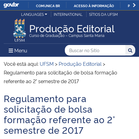
COMUNICA BR
ACESSO À INFORMAÇÃO
PARTI
Casa Civil
LANGUAGES
INTERNATIONAL
SÍTIOS DA UFSM
IR
PARA
Produção Editorial
Ministério da Justiça e Segurança Pública
O
Curso de Graduação – Campus Santa Maria
CONTEÚDO
Ministério da Defesa
Buscar no no Sítio
Busca
Busca:
Menu Principal do Sítio
Menu
Busc
Ministério das Relações Exteriores
Você está aqui:
UFSM
>
Produção Editorial
>
Regulamento para solicitação de bolsa formação
Ministério da Economia
referente ao 2° semestre de 2017
Regulamento para
Ministério da Infraestrutura
Início do conteúdo
solicitação de bolsa
Ministério da Agricultura, Pecuária e Abastecimento
formação referente ao 2°
semestre de 2017
Ministério da Educação