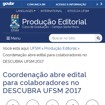
COMUNICA BR
ACESSO À INFORMAÇÃO
PARTI
Casa Civil
LANGUAGES
INTERNATIONAL
SÍTIOS DA UFSM
IR
PARA
Produção Editorial
Ministério da Justiça e Segurança Pública
O
Curso de Graduação – Campus Santa Maria
CONTEÚDO
Ministério da Defesa
Buscar no no Sítio
Busca
Busca:
Menu Principal do Sítio
Menu
Busc
Ministério das Relações Exteriores
Você está aqui:
UFSM
>
Produção Editorial
>
Coordenação abre edital para colaboradores no
Ministério da Economia
DESCUBRA UFSM 2017
Coordenação abre edital
Ministério da Infraestrutura
Início do conteúdo
para colaboradores no
Ministério da Agricultura, Pecuária e Abastecimento
DESCUBRA UFSM 2017
Ministério da Educação