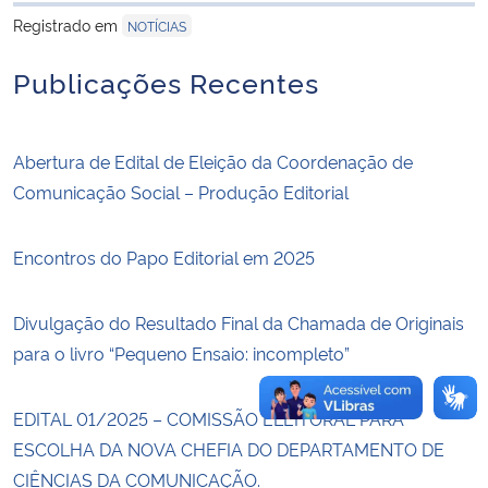
Registrado em
NOTÍCIAS
Secretaria-Geral
Publicações Recentes
Secretaria de Governo
Abertura de Edital de Eleição da Coordenação de
Gabinete de Segurança Institucional
Comunicação Social – Produção Editorial
Advocacia-Geral da União
Encontros do Papo Editorial em 2025
Banco Central do Brasil
Divulgação do Resultado Final da Chamada de Originais
Planalto
para o livro “Pequeno Ensaio: incompleto”
EDITAL 01/2025 – COMISSÃO ELEITORAL PARA
ESCOLHA DA NOVA CHEFIA DO DEPARTAMENTO DE
CIÊNCIAS DA COMUNICAÇÃO.