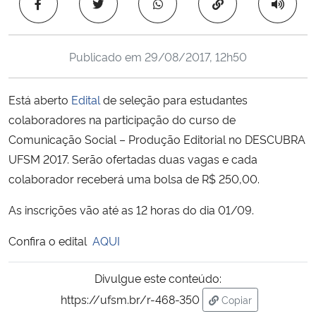
Copiar para área 
Ministério da Cidadania
Ministério da Saúde
Publicado em
29/08/2017, 12h50
Ministério de Minas e Energia
Está aberto
Edital
de seleção para estudantes
colaboradores na participação do curso de
Ministério da Ciência, Tecnologia, Inovações e Comunicações
Comunicação Social – Produção Editorial no DESCUBRA
UFSM 2017. Serão ofertadas duas vagas e cada
Ministério do Meio Ambiente
colaborador receberá uma bolsa de R$ 250,00.
Ministério do Turismo
As inscrições vão até as 12 horas do dia 01/09.
Ministério do Desenvolvimento Regional
Confira o edital
AQUI
Controladoria-Geral da União
Divulgue este conteúdo:
https://ufsm.br/r-468-350
Copiar
Ministério da Mulher, da Família e dos Direitos Humanos
para área de trans