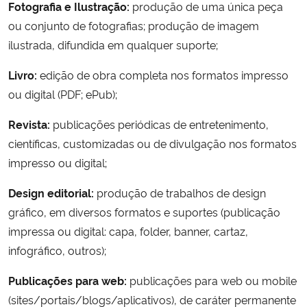
Fotografia e Ilustração:
produção de uma única peça
ou conjunto de fotografias; produção de imagem
Secretaria-Geral
ilustrada, difundida em qualquer suporte;
Secretaria de Governo
Livro:
edição de obra completa nos formatos impresso
ou digital (PDF; ePub);
Gabinete de Segurança Institucional
Revista:
publicações periódicas de entretenimento,
Advocacia-Geral da União
científicas, customizadas ou de divulgação nos formatos
impresso ou digital;
Banco Central do Brasil
Design editorial:
produção de trabalhos de design
gráfico, em diversos formatos e suportes (publicação
Planalto
impressa ou digital: capa, folder, banner, cartaz,
infográfico, outros);
Publicações para web:
publicações para web ou mobile
(sites/portais/blogs/aplicativos), de caráter permanente