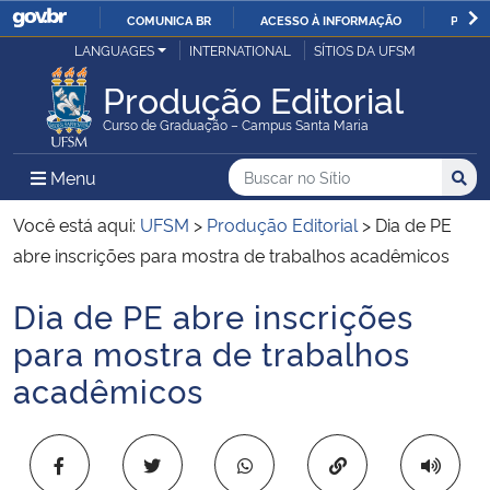
COMUNICA BR
ACESSO À INFORMAÇÃO
PARTI
Casa Civil
LANGUAGES
INTERNATIONAL
SÍTIOS DA UFSM
IR
PARA
Produção Editorial
Ministério da Justiça e Segurança Pública
O
Curso de Graduação – Campus Santa Maria
CONTEÚDO
Ministério da Defesa
Buscar no no Sítio
Busca
Busca:
Menu Principal do Sítio
Menu
Busc
Ministério das Relações Exteriores
Você está aqui:
UFSM
>
Produção Editorial
>
Dia de PE
abre inscrições para mostra de trabalhos acadêmicos
Ministério da Economia
Dia de PE abre inscrições
Início do conteúdo
Ministério da Infraestrutura
para mostra de trabalhos
acadêmicos
Ministério da Agricultura, Pecuária e Abastecimento
Ministério da Educação
Copiar para área 