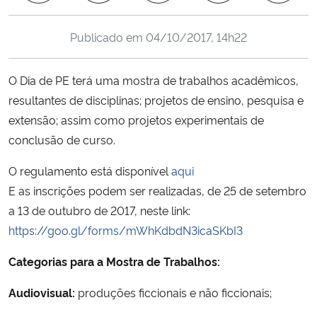
Ministério da Cidadania
Publicado em
04/10/2017, 14h22
Ministério da Saúde
O Dia de PE terá uma mostra de trabalhos acadêmicos,
Ministério de Minas e Energia
resultantes de disciplinas; projetos de ensino, pesquisa e
extensão; assim como projetos experimentais de
Ministério da Ciência, Tecnologia, Inovações e Comunicações
conclusão de curso.
Ministério do Meio Ambiente
O regulamento está disponível
aqui
E as inscrições podem ser realizadas, de 25 de setembro
Ministério do Turismo
a 13 de outubro de 2017, neste link:
https://goo.gl/forms/mWhKdbdN3icaSKbI3
Ministério do Desenvolvimento Regional
Categorias para a Mostra de Trabalhos:
Controladoria-Geral da União
Audiovisual:
produções ficcionais e não ficcionais;
Ministério da Mulher, da Família e dos Direitos Humanos