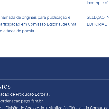
incompleto”
hamada de originais para publicação e
SELEÇÃO I
articipação em Comissão Editorial de uma
EDITORIAL
oletânea de poesia
ATOS
ação de Produção Editorial
coordenacao.pe@ufsm.br
– Divisão de Apoio Administrativo às Ciências da Comunic