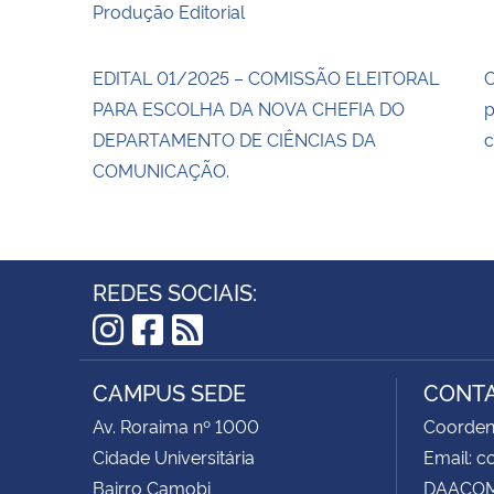
Produção Editorial
EDITAL 01/2025 – COMISSÃO ELEITORAL
C
PARA ESCOLHA DA NOVA CHEFIA DO
p
DEPARTAMENTO DE CIÊNCIAS DA
c
COMUNICAÇÃO.
REDES SOCIAIS:
Instagram
Facebook
RSS
CAMPUS SEDE
CONT
Av. Roraima nº 1000
Coorden
Cidade Universitária
Email: 
Bairro Camobi
DAACOM 