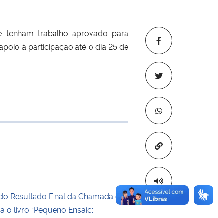
e tenham trabalho aprovado para
poio à participação até o dia 25 de
 transferência
Copiar para áre
do Resultado Final da Chamada de
ra o livro “Pequeno Ensaio: