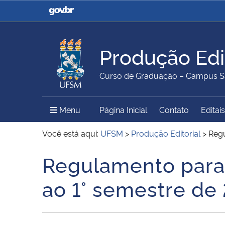
Casa Civil
Ministério da Justiça e
Segurança Pública
Produção Edit
Ministério da Agricultura,
Ministério da Educação
Curso de Graduação – Campus S
Pecuária e Abastecimento
Menu Principal do Sítio
Menu
Página Inicial
Contato
Editais
Ministério do Meio Ambiente
Ministério do Turismo
Você está aqui:
UFSM
>
Produção Editorial
>
Regu
Regulamento para 
Início do conteúdo
Secretaria de Governo
Gabinete de Segurança
ao 1° semestre de
Institucional