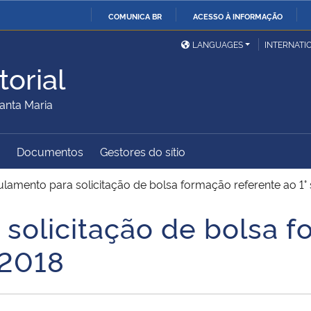
COMUNICA BR
ACESSO À INFORMAÇÃO
Ministério da Defesa
Ministério das Relações
Mini
IR
LANGUAGES
INTERNATI
Exteriores
PARA
orial
O
Ministério da Cidadania
Ministério da Saúde
Mini
CONTEÚDO
anta Maria
Documentos
Gestores do sítio
Ministério do
Controladoria-Geral da
Mini
Desenvolvimento Regional
União
Famí
lamento para solicitação de bolsa formação referente ao 1°
Hum
solicitação de bolsa f
Advocacia-Geral da União
Banco Central do Brasil
Plan
 2018