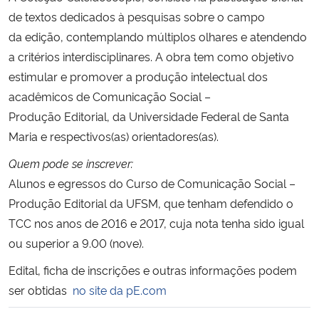
de textos dedicados à pesquisas sobre o campo
Secretaria-Geral
da edição, contemplando múltiplos olhares e atendendo
a critérios interdisciplinares. A obra tem como objetivo
Secretaria de Governo
estimular e promover a produção intelectual dos
acadêmicos de Comunicação Social –
Gabinete de Segurança Institucional
Produção Editorial, da Universidade Federal de Santa
Maria e respectivos(as) orientadores(as).
Advocacia-Geral da União
Quem pode se inscrever:
Alunos e egressos do Curso de Comunicação Social –
Banco Central do Brasil
Produção Editorial da UFSM, que tenham defendido o
TCC nos anos de 2016 e 2017, cuja nota tenha sido igual
Planalto
ou superior a 9.00 (nove).
Edital, ficha de inscrições e outras informações podem
ser obtidas
no site da pE.com