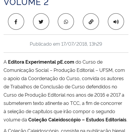
VOLUME 2
Ministério da Cidadania
Copiar para área 
Ministério da Saúde
Ministério de Minas e Energia
Publicado em
17/07/2018, 13h29
Ministério da Ciência, Tecnologia, Inovações e Comunicações
A
Editora Experimental pE.com
do Curso de
Ministério do Meio Ambiente
Comunicação Social – Produção Editorial – UFSM, com
o apoio da Coordenação do Curso, convida os autores
Ministério do Turismo
de Trabalhos de Conclusão de Curso defendidos no
Curso de Produção Editorial nos anos de 2016 e 2017 a
Ministério do Desenvolvimento Regional
submeterem texto atinente ao TCC, a fim de concorrer
à seleção de capítulos que irão compor o segundo
Controladoria-Geral da União
volume da
Coleção Caleidoscópio – Estudos Editoriais
.
A Coleção Caleidoscópio, consiste na publicação bienal
Ministério da Mulher, da Família e dos Direitos Humanos