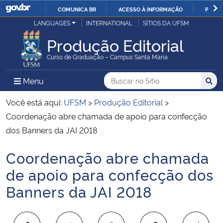
COMUNICA BR
ACESSO À INFORMAÇÃO
PARTI
Casa Civil
LANGUAGES
INTERNATIONAL
SÍTIOS DA UFSM
IR
PARA
Produção Editorial
Ministério da Justiça e Segurança Pública
O
Curso de Graduação – Campus Santa Maria
CONTEÚDO
Ministério da Defesa
Buscar no no Sítio
Busca
Busca:
Menu Principal do Sítio
Menu
Busc
Ministério das Relações Exteriores
Você está aqui:
UFSM
>
Produção Editorial
>
Coordenação abre chamada de apoio para confecção
Ministério da Economia
dos Banners da JAI 2018
Coordenação abre chamada
Ministério da Infraestrutura
Início do conteúdo
de apoio para confecção dos
Ministério da Agricultura, Pecuária e Abastecimento
Banners da JAI 2018
Ministério da Educação