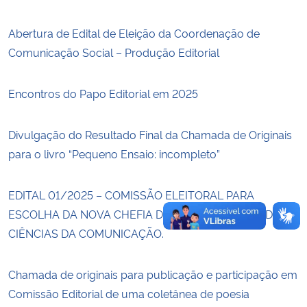
Abertura de Edital de Eleição da Coordenação de
Secretaria-Geral
Comunicação Social – Produção Editorial
Secretaria de Governo
Encontros do Papo Editorial em 2025
Gabinete de Segurança Institucional
Divulgação do Resultado Final da Chamada de Originais
Advocacia-Geral da União
para o livro “Pequeno Ensaio: incompleto”
Banco Central do Brasil
EDITAL 01/2025 – COMISSÃO ELEITORAL PARA
ESCOLHA DA NOVA CHEFIA DO DEPARTAMENTO DE
Planalto
CIÊNCIAS DA COMUNICAÇÃO.
Chamada de originais para publicação e participação em
Comissão Editorial de uma coletânea de poesia