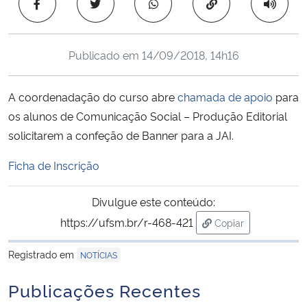
Copiar para área 
Ministério da Cidadania
Ministério da Saúde
Publicado em
14/09/2018, 14h16
Ministério de Minas e Energia
A coordenadação do curso abre
chamada de apoio
para
os alunos de Comunicação Social – Produção Editorial
Ministério da Ciência, Tecnologia, Inovações e Comunicações
solicitarem a confeção de Banner para a JAI.
Ministério do Meio Ambiente
Ficha de Inscrição
Ministério do Turismo
Divulgue este conteúdo:
https://ufsm.br/r-468-421
Copiar
Ministério do Desenvolvimento Regional
para área de trans
Registrado em
NOTÍCIAS
Controladoria-Geral da União
Publicações Recentes
Ministério da Mulher, da Família e dos Direitos Humanos