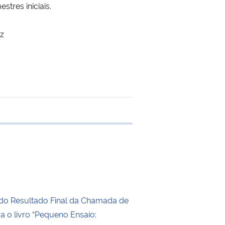
tres iniciais.
z
 transferência
do Resultado Final da Chamada de
ra o livro “Pequeno Ensaio: