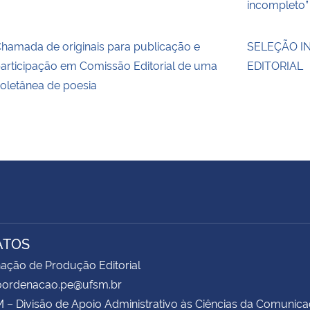
incompleto”
hamada de originais para publicação e
SELEÇÃO I
articipação em Comissão Editorial de uma
EDITORIAL
oletânea de poesia
ATOS
ação de Produção Editorial
coordenacao.pe@ufsm.br
– Divisão de Apoio Administrativo às Ciências da Comunic