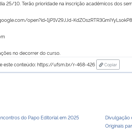
dia 25/10. Terão prioridade na inscrição acadêmicos dos semes
google.
com/open?id=1jP1V29JJd-
KdZOszRTR3GmIYyLsokP8
om
ações no decorrer do curso.
e este conteúdo:
https://ufsm.br/r-468-426
Copiar
para área de
ncontros do Papo Editorial em 2025
Divulgação 
Originais pa