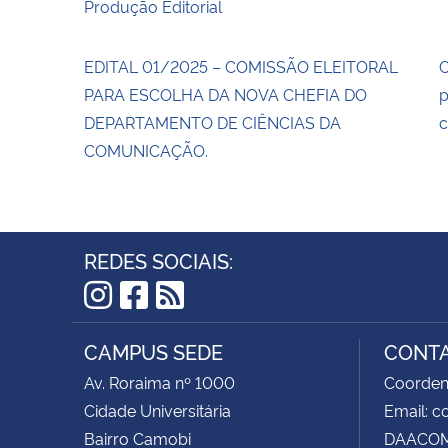
Produção Editorial
EDITAL 01/2025 – COMISSÃO ELEITORAL
C
PARA ESCOLHA DA NOVA CHEFIA DO
p
DEPARTAMENTO DE CIÊNCIAS DA
c
COMUNICAÇÃO.
REDES SOCIAIS:
Instagram
Facebook
RSS
CAMPUS SEDE
CONT
Av. Roraima nº 1000
Coorden
Cidade Universitária
Email: 
Bairro Camobi
DAACOM 