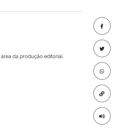
rea da produção editorial.
Copiar para áre