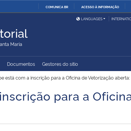
COMUNICA BR
ACESSO À INFORMAÇÃO
Ministério da Defesa
Ministério das Relações
Mini
IR
LANGUAGES
INTERNATI
Exteriores
PARA
orial
O
Ministério da Cidadania
Ministério da Saúde
Mini
CONTEÚDO
anta Maria
Documentos
Gestores do sítio
Ministério do
Controladoria-Geral da
Mini
Desenvolvimento Regional
União
Famí
e está com a inscrição para a Oficina de Vetorização aberta:
Hum
nscrição para a Oficin
Advocacia-Geral da União
Banco Central do Brasil
Plan