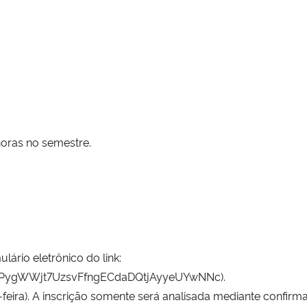
oras no semestre.
ário eletrônico do link:
PygWWjt7UzsvFfngECda
DQtjAyyeUYwNNc
).
feira). A inscrição somente será analisada mediante confirm