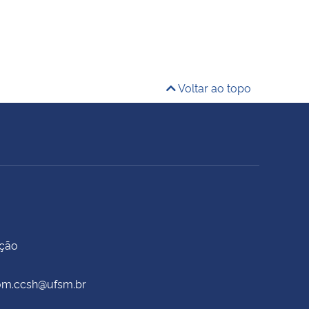
Voltar ao topo
ação
scom.ccsh@ufsm.br