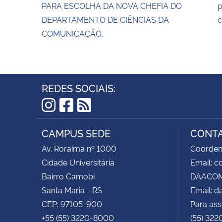
PARA ESCOLHA DA NOVA CHEFIA DO
p
DEPARTAMENTO DE CIÊNCIAS DA
c
COMUNICAÇÃO.
REDES SOCIAIS:
Instagram
Facebook
RSS
CAMPUS SEDE
CONT
Av. Roraima nº 1000
Coorden
Cidade Universitária
Email: 
Bairro Camobi
DAACOM 
Santa Maria - RS
Email: 
CEP: 97105-900
Para ass
+55 (55) 3220-8000
(55) 322