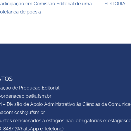
articipação em Comissão Editorial de uma
EDITORIAL
oletânea de poesia
ATOS
ação de Produção Editorial
coordenacao.pe@ufsm.br
– Divisão de Apoio Administrativo às Ciências da Comunic
daacom.ccsh@ufsm.br
untos relacionados à estágios não-obrigatórios é: estagio
0-8487 (WhatsApp e Telefone)