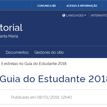
COMUNICA BR
ACESSO À INFORMAÇÃO
Ministério da Defesa
Ministério das Relações
Mini
IR
LANGUAGES
INTERNATI
Exteriores
PARA
orial
O
Ministério da Cidadania
Ministério da Saúde
Mini
CONTEÚDO
anta Maria
Documentos
Gestores do sítio
Ministério do
Controladoria-Geral da
Mini
Desenvolvimento Regional
União
Famí
 5 estrelas no Guia do Estudante 2018
Hum
o Guia do Estudante 201
Advocacia-Geral da União
Banco Central do Brasil
Plan
Publicado em
08/01/2019, 12h40