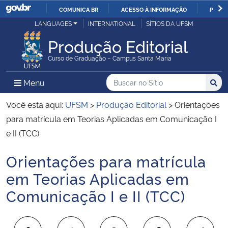
COMUNICA BR
ACESSO À INFORMAÇÃO
PARTI
Casa Civil
LANGUAGES
INTERNATIONAL
SÍTIOS DA UFSM
IR
PARA
Produção Editorial
Ministério da Justiça e Segurança Pública
O
Curso de Graduação – Campus Santa Maria
CONTEÚDO
Ministério da Defesa
Buscar no no Sítio
Busca
Busca:
Menu Principal do Sítio
Menu
Busc
Ministério das Relações Exteriores
Você está aqui:
UFSM
>
Produção Editorial
>
Orientações
para matrícula em Teorias Aplicadas em Comunicação I
Ministério da Economia
e II (TCC)
Orientações para matrícula
Ministério da Infraestrutura
Início do conteúdo
em Teorias Aplicadas em
Ministério da Agricultura, Pecuária e Abastecimento
Comunicação I e II (TCC)
Ministério da Educação