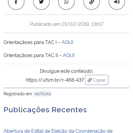
Copiar para área 
Ministério da Cidadania
Ministério da Saúde
Publicado em
13/02/2019, 13h17
Ministério de Minas e Energia
Orientaçãoes para TAC I –
AQUI
Ministério da Ciência, Tecnologia, Inovações e Comunicações
Orientaçãoes para TAC II –
AQUI
Ministério do Meio Ambiente
Divulgue este conteúdo:
https://ufsm.br/r-468-437
Copiar
Ministério do Turismo
para área de trans
Registrado em
NOTÍCIAS
Ministério do Desenvolvimento Regional
Publicações Recentes
Controladoria-Geral da União
Abertura de Edital de Eleição da Coordenação de
Ministério da Mulher, da Família e dos Direitos Humanos