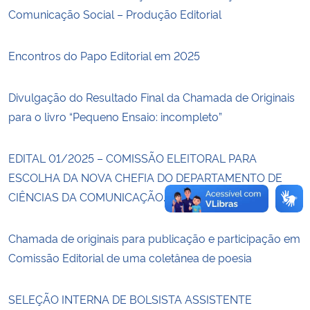
Comunicação Social – Produção Editorial
Secretaria-Geral
Encontros do Papo Editorial em 2025
Secretaria de Governo
Divulgação do Resultado Final da Chamada de Originais
Gabinete de Segurança Institucional
para o livro “Pequeno Ensaio: incompleto”
Advocacia-Geral da União
EDITAL 01/2025 – COMISSÃO ELEITORAL PARA
ESCOLHA DA NOVA CHEFIA DO DEPARTAMENTO DE
Banco Central do Brasil
CIÊNCIAS DA COMUNICAÇÃO.
Planalto
Chamada de originais para publicação e participação em
Comissão Editorial de uma coletânea de poesia
SELEÇÃO INTERNA DE BOLSISTA ASSISTENTE