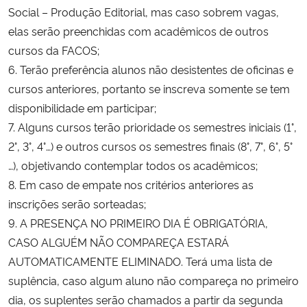
Social – Produção Editorial, mas caso sobrem vagas,
elas serão preenchidas com acadêmicos de outros
Secretaria-Geral
cursos da FACOS;
6. Terão preferência alunos não desistentes de oficinas e
Secretaria de Governo
cursos anteriores, portanto se inscreva somente se tem
Gabinete de Segurança Institucional
disponibilidade em participar;
7. Alguns cursos terão prioridade os semestres iniciais (1°,
Advocacia-Geral da União
2°, 3°, 4°…) e outros cursos os semestres finais (8°, 7°, 6°, 5°
…), objetivando contemplar todos os acadêmicos;
Banco Central do Brasil
8. Em caso de empate nos critérios anteriores as
inscrições serão sorteadas;
Planalto
9. A PRESENÇA NO PRIMEIRO DIA É OBRIGATÓRIA,
CASO ALGUÉM NÃO COMPAREÇA ESTARÁ
AUTOMATICAMENTE ELIMINADO. Terá uma lista de
suplência, caso algum aluno não compareça no primeiro
dia, os suplentes serão chamados a partir da segunda