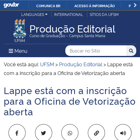
COMUNICA BR
ACESSO À INFORMAÇÃO
PARTI
Casa Civil
LANGUAGES
INTERNATIONAL
SÍTIOS DA UFSM
IR
PARA
Produção Editorial
Ministério da Justiça e Segurança Pública
O
Curso de Graduação – Campus Santa Maria
CONTEÚDO
Ministério da Defesa
Buscar no no Sítio
Busca
Busca:
Menu Principal do Sítio
Menu
Busc
Ministério das Relações Exteriores
Você está aqui:
UFSM
>
Produção Editorial
>
Lappe está
com a inscrição para a Oficina de Vetorização aberta
Ministério da Economia
Lappe está com a inscrição
Início do conteúdo
Ministério da Infraestrutura
para a Oficina de Vetorização
aberta
Ministério da Agricultura, Pecuária e Abastecimento
Ministério da Educação
Copiar para área 