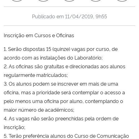
Ministério da Cidadania
Publicado em
11/04/2019, 9h55
Ministério da Saúde
Inscrição em Cursos e Oficinas
Ministério de Minas e Energia
1. Serão dispostas 15 (quinze) vagas por curso, de
Ministério da Ciência, Tecnologia, Inovações e Comunicações
acordo com as instalações do Laboratório;
2. As oficinas são gratuitas e direcionadas aos alunos
Ministério do Meio Ambiente
regularmente matriculados;
3. Os alunos podem se inscrever em mais de uma
Ministério do Turismo
oficina, mas a prioridade será contemplar o acesso a
pelo menos uma oficina por aluno, contemplando o
Ministério do Desenvolvimento Regional
maior número de acadêmicos;
4. As vagas não serão preenchidas pela ordem de
Controladoria-Geral da União
inscrição;
5. Terão preferência alunos do Curso de Comunicação
Ministério da Mulher, da Família e dos Direitos Humanos