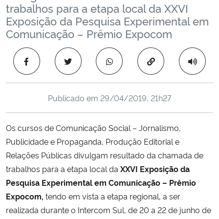
trabalhos para a etapa local da XXVI
Ministério da Cidadania
Exposição da Pesquisa Experimental em
Comunicação – Prêmio Expocom
Ministério da Saúde
Copiar para área 
Ministério de Minas e Energia
Ministério da Ciência, Tecnologia, Inovações e Comunicações
Publicado em
29/04/2019, 21h27
Ministério do Meio Ambiente
Os cursos de Comunicação Social – Jornalismo,
Ministério do Turismo
Publicidade e Propaganda, Produção Editorial e
Relações Públicas divulgam resultado da chamada de
Ministério do Desenvolvimento Regional
trabalhos para a etapa local da
XXVI Exposição da
Pesquisa Experimental em Comunicação – Prêmio
Controladoria-Geral da União
Expocom,
tendo em vista a etapa regional, a ser
realizada durante o Intercom Sul, de 20 a 22 de junho de
Ministério da Mulher, da Família e dos Direitos Humanos