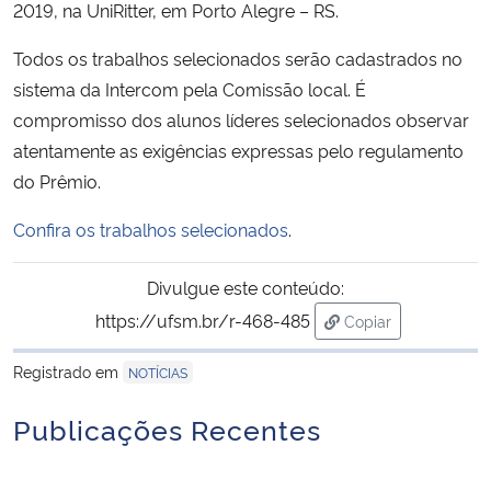
2019, na UniRitter, em Porto Alegre – RS.
Secretaria-Geral
Todos os trabalhos selecionados serão cadastrados no
sistema da Intercom pela Comissão local. É
Secretaria de Governo
compromisso dos alunos líderes selecionados observar
atentamente as exigências expressas pelo regulamento
Gabinete de Segurança Institucional
do Prêmio.
Advocacia-Geral da União
Confira os trabalhos selecionados
.
Banco Central do Brasil
Divulgue este conteúdo:
https://ufsm.br/r-468-485
Copiar
Planalto
para área de trans
Registrado em
NOTÍCIAS
Publicações Recentes