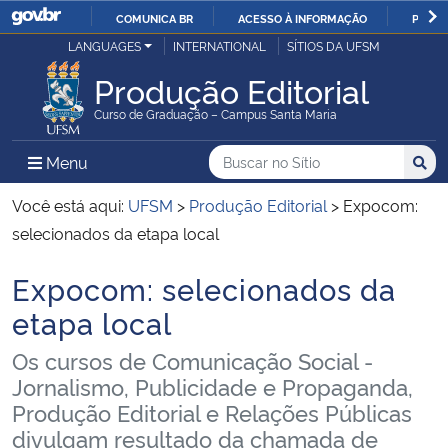
COMUNICA BR
ACESSO À INFORMAÇÃO
PARTI
Casa Civil
LANGUAGES
INTERNATIONAL
SÍTIOS DA UFSM
IR
PARA
Produção Editorial
Ministério da Justiça e Segurança Pública
O
Curso de Graduação – Campus Santa Maria
CONTEÚDO
Ministério da Defesa
Buscar no no Sítio
Busca
Busca:
Menu Principal do Sítio
Menu
Busc
Ministério das Relações Exteriores
Você está aqui:
UFSM
>
Produção Editorial
>
Expocom:
selecionados da etapa local
Ministério da Economia
Expocom: selecionados da
Início do conteúdo
Ministério da Infraestrutura
etapa local
Os cursos de Comunicação Social -
Ministério da Agricultura, Pecuária e Abastecimento
Jornalismo, Publicidade e Propaganda,
Produção Editorial e Relações Públicas
Ministério da Educação
divulgam resultado da chamada de