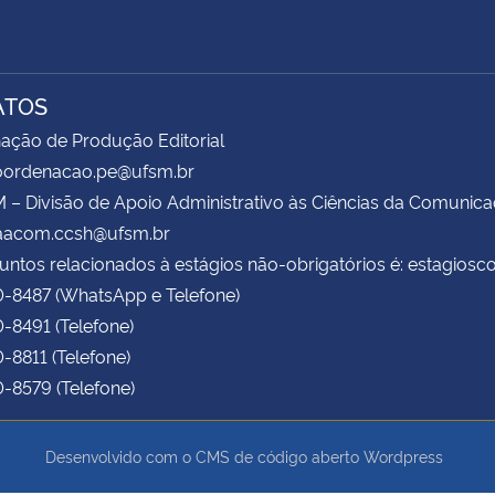
ATOS
ação de Produção Editorial
coordenacao.pe@ufsm.br
– Divisão de Apoio Administrativo às Ciências da Comunic
daacom.ccsh@ufsm.br
untos relacionados à estágios não-obrigatórios é: estagio
0-8487 (WhatsApp e Telefone)
0-8491 (Telefone)
0-8811 (Telefone)
0-8579 (Telefone)
Desenvolvido com o CMS de código aberto
Wordpress