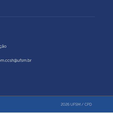
ação
scom.ccsh@ufsm.br
2026
UFSM
/
CPD