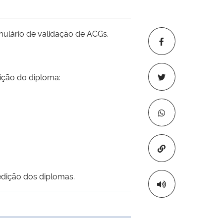
mulário de validação de ACGs.
ção do diploma:
Copiar para áre
edição dos diplomas.
 transferência