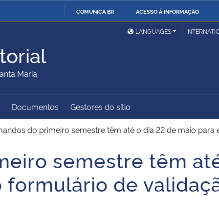
COMUNICA BR
ACESSO À INFORMAÇÃO
Ministério da Defesa
Ministério das Relações
Mini
IR
LANGUAGES
INTERNATI
Exteriores
PARA
orial
O
Ministério da Cidadania
Ministério da Saúde
Mini
CONTEÚDO
anta Maria
Documentos
Gestores do sítio
Ministério do
Controladoria-Geral da
Mini
Desenvolvimento Regional
União
Famí
andos do primeiro semestre têm até o dia 22 de maio para 
Hum
eiro semestre têm até
Advocacia-Geral da União
Banco Central do Brasil
Plan
 formulário de valida