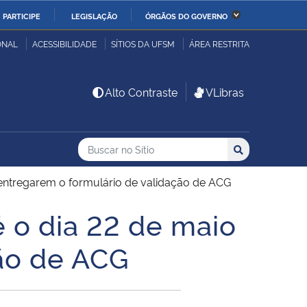
PARTICIPE
LEGISLAÇÃO
ÓRGÃOS DO GOVERNO
stério da Economia
Ministério da Infraestrutura
ONAL
ACESSIBILIDADE
SÍTIOS DA UFSM
ÁREA RESTRITA
stério de Minas e Energia
Ministério da Ciência,
Alto Contraste
VLibras
Tecnologia, Inovações e
Comunicações
Buscar no no Sítio
Busca
Busca:
Buscar
stério da Mulher, da
Secretaria-Geral
lia e dos Direitos
entregarem o formulário de validação de ACG
anos
 o dia 22 de maio
alto
ção de ACG