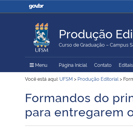
Casa Civil
Ministério da Justiça e
Segurança Pública
Produção Edit
Ministério da Agricultura,
Ministério da Educação
Curso de Graduação – Campus S
Pecuária e Abastecimento
Menu Principal do Sítio
Menu
Página Inicial
Contato
Editais
Ministério do Meio Ambiente
Ministério do Turismo
Você está aqui:
UFSM
>
Produção Editorial
>
Form
Formandos do prim
Início do conteúdo
Secretaria de Governo
Gabinete de Segurança
para entregarem o
Institucional