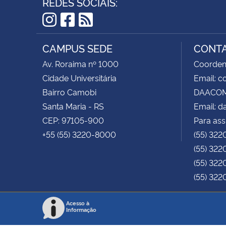
REDES SOCIAIS:
Instagram
Facebook
RSS
CAMPUS SEDE
CONT
Av. Roraima nº 1000
Coorden
Cidade Universitária
Email: 
Bairro Camobi
DAACOM 
Santa Maria - RS
Email: 
CEP: 97105-900
Para ass
+55 (55) 3220-8000
(55) 322
(55) 322
(55) 322
(55) 322
Acesso à
Informação