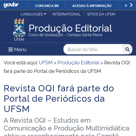
COMUNICA BR
ACESSO À INFORMAÇÃO
PARTI
Casa Civil
LANGUAGES
INTERNATIONAL
SÍTIOS DA UFSM
IR
PARA
Produção Editorial
Ministério da Justiça e Segurança Pública
O
Curso de Graduação – Campus Santa Maria
CONTEÚDO
Ministério da Defesa
Buscar no no Sítio
Busca
Busca:
Menu Principal do Sítio
Menu
Busc
Ministério das Relações Exteriores
Você está aqui:
UFSM
>
Produção Editorial
>
Revista OQI
fará parte do Portal de Periódicos da UFSM
Ministério da Economia
Revista OQI fará parte do
Início do conteúdo
Ministério da Infraestrutura
Portal de Periódicos da
UFSM
Ministério da Agricultura, Pecuária e Abastecimento
A Revista OQI – Estudos em
Ministério da Educação
Comunicação e Produção Multimidiática
obteve reconhecimento pelo Comitê