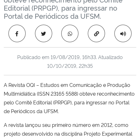
Ministério da Cidadania
Editorial (PRPGP), para ingressar no
Portal de Periódicos da UFSM.
Ministério da Saúde
Copiar para área 
Ministério de Minas e Energia
Ministério da Ciência, Tecnologia, Inovações e Comunicações
Publicado em
19/08/2019, 16h33
. Atualizado
10/10/2019, 22h35
Ministério do Meio Ambiente
A Revista OQI – Estudos em Comunicação e Produção
Ministério do Turismo
Multimidiática (ISSN 23165 5588) obteve reconhecimento
pelo Comitê Editorial (PRPGP), para ingressar no Portal
Ministério do Desenvolvimento Regional
de Periódicos da UFSM.
Controladoria-Geral da União
A revista lançou seu primeiro número em 2012, como
projeto desenvolvido na disciplina Projeto Experimental
Ministério da Mulher, da Família e dos Direitos Humanos