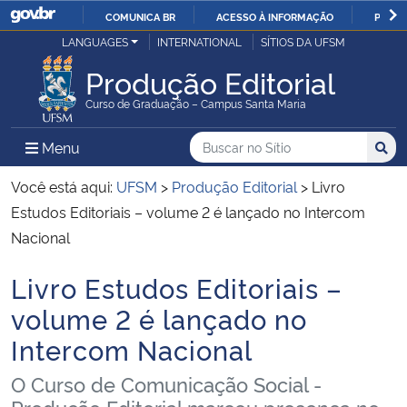
COMUNICA BR
ACESSO À INFORMAÇÃO
PARTI
Casa Civil
LANGUAGES
INTERNATIONAL
SÍTIOS DA UFSM
IR
PARA
Produção Editorial
Ministério da Justiça e Segurança Pública
O
Curso de Graduação – Campus Santa Maria
CONTEÚDO
Ministério da Defesa
Buscar no no Sítio
Busca
Busca:
Menu Principal do Sítio
Menu
Busc
Ministério das Relações Exteriores
Você está aqui:
UFSM
>
Produção Editorial
>
Livro
Estudos Editoriais – volume 2 é lançado no Intercom
Ministério da Economia
Nacional
Livro Estudos Editoriais –
Ministério da Infraestrutura
Início do conteúdo
volume 2 é lançado no
Ministério da Agricultura, Pecuária e Abastecimento
Intercom Nacional
Ministério da Educação
O Curso de Comunicação Social -
Produção Editorial marcou presença no