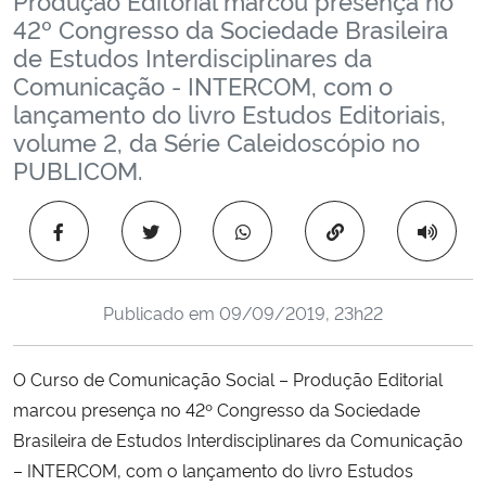
Ministério da Cidadania
42º Congresso da Sociedade Brasileira
de Estudos Interdisciplinares da
Ministério da Saúde
Comunicação - INTERCOM, com o
lançamento do livro Estudos Editoriais,
Ministério de Minas e Energia
volume 2, da Série Caleidoscópio no
PUBLICOM.
Ministério da Ciência, Tecnologia, Inovações e Comunicações
Copiar para área 
Ministério do Meio Ambiente
Ministério do Turismo
Publicado em
09/09/2019, 23h22
Ministério do Desenvolvimento Regional
O Curso de Comunicação Social – Produção Editorial
marcou presença no 42º Congresso da Sociedade
Controladoria-Geral da União
Brasileira de Estudos Interdisciplinares da Comunicação
– INTERCOM, com o lançamento do livro Estudos
Ministério da Mulher, da Família e dos Direitos Humanos