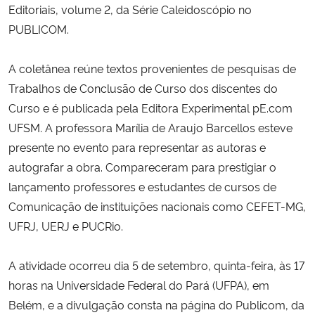
Editoriais, volume 2, da Série Caleidoscópio no
PUBLICOM.
Secretaria-Geral
A coletânea reúne textos provenientes de pesquisas de
Secretaria de Governo
Trabalhos de Conclusão de Curso dos discentes do
Curso e é publicada pela Editora Experimental pE.com
Gabinete de Segurança Institucional
UFSM. A professora Marília de Araujo Barcellos esteve
Advocacia-Geral da União
presente no evento para representar as autoras e
autografar a obra. Compareceram para prestigiar o
Banco Central do Brasil
lançamento professores e estudantes de cursos de
Comunicação de instituições nacionais como CEFET-MG,
Planalto
UFRJ, UERJ e PUCRio.
A atividade ocorreu dia 5 de setembro, quinta-feira, às 17
horas na Universidade Federal do Pará (UFPA), em
Belém, e a divulgação consta na página do Publicom, da