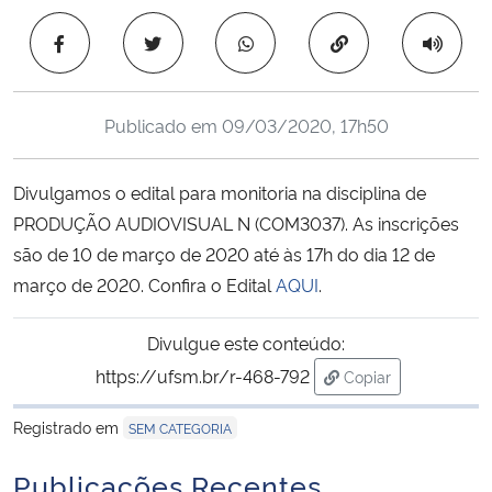
Ministério da Cidadania
Copiar para área 
Ministério da Saúde
Publicado em
09/03/2020, 17h50
Ministério de Minas e Energia
Divulgamos o edital para monitoria na disciplina de
Ministério da Ciência, Tecnologia, Inovações e Comunicações
PRODUÇÃO AUDIOVISUAL N (COM3037). As inscrições
são de 10 de março de 2020 até às 17h do dia 12 de
Ministério do Meio Ambiente
março de 2020. Confira o Edital
AQUI
.
Ministério do Turismo
Divulgue este conteúdo:
Ministério do Desenvolvimento Regional
https://ufsm.br/r-468-792
Copiar
para área de trans
Registrado em
Controladoria-Geral da União
SEM CATEGORIA
Publicações Recentes
Ministério da Mulher, da Família e dos Direitos Humanos