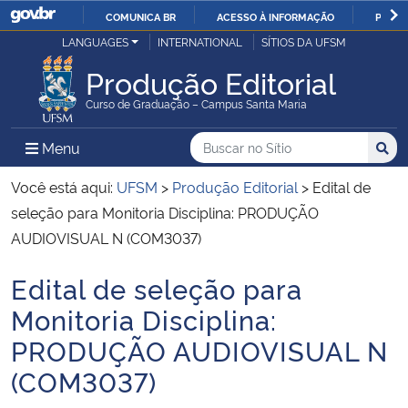
COMUNICA BR
ACESSO À INFORMAÇÃO
PARTI
Casa Civil
LANGUAGES
INTERNATIONAL
SÍTIOS DA UFSM
IR
PARA
Produção Editorial
Ministério da Justiça e Segurança Pública
O
Curso de Graduação – Campus Santa Maria
CONTEÚDO
Ministério da Defesa
Buscar no no Sítio
Busca
Busca:
Menu Principal do Sítio
Menu
Busc
Ministério das Relações Exteriores
Você está aqui:
UFSM
>
Produção Editorial
>
Edital de
seleção para Monitoria Disciplina: PRODUÇÃO
Ministério da Economia
AUDIOVISUAL N (COM3037)
Edital de seleção para
Ministério da Infraestrutura
Início do conteúdo
Monitoria Disciplina:
Ministério da Agricultura, Pecuária e Abastecimento
PRODUÇÃO AUDIOVISUAL N
(COM3037)
Ministério da Educação