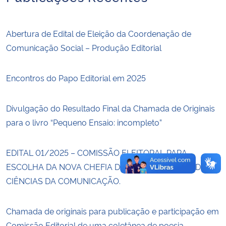
Secretaria-Geral
Abertura de Edital de Eleição da Coordenação de
Comunicação Social – Produção Editorial
Secretaria de Governo
Encontros do Papo Editorial em 2025
Gabinete de Segurança Institucional
Advocacia-Geral da União
Divulgação do Resultado Final da Chamada de Originais
para o livro “Pequeno Ensaio: incompleto”
Banco Central do Brasil
EDITAL 01/2025 – COMISSÃO ELEITORAL PARA
Planalto
ESCOLHA DA NOVA CHEFIA DO DEPARTAMENTO DE
CIÊNCIAS DA COMUNICAÇÃO.
Chamada de originais para publicação e participação em
Comissão Editorial de uma coletânea de poesia