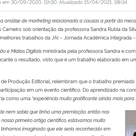
do em
30/09/2020, 11h30
. Atualizado
15/04/2021, 18h34
ma análise de marketing relacionada a causas a partir do mec
s Carneiro sob orientação da professora Sandra Rubia da Si
melhores trabalhos da JAI – Jornada Acadêmica Integrada –
o e Mídias Digitais
ministrada pela professora Sandra e com
ificante o resultado, visto que é um trabalho elaborado em 
de Produção Editorial, relembram que o trabalho premiado foi
participação em um evento científico. Do aprendizado na con
tória como uma
“experiência muito gratificante ainda mais par
te nem sabia que tinha uma premiação, então nos
nosso primeiro artigo científico, estávamos muito
a tínhamos imaginado que ele seria reconhecido em