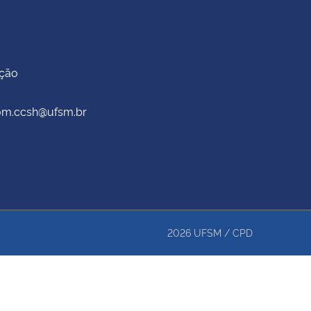
ação
scom.ccsh@ufsm.br
2026
UFSM
/
CPD