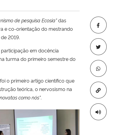
anismo de pesquisa Ecosia”
das
lva e co-orientação do mestrando
 de 2019.
 participação em docência
uma turma do primeiro semestre do
 o primeiro artigo científico que
strução teórica, o nervosismo na
Copiar para áre
a novatas como nós”
.