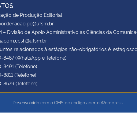
ATOS
ação de Produção Editorial
coordenacao.pe@ufsm.br
– Divisão de Apoio Administrativo às Ciências da Comunic
daacom.ccsh@ufsm.br
untos relacionados à estágios não-obrigatórios é: estagio
0-8487 (WhatsApp e Telefone)
0-8491 (Telefone)
0-8811 (Telefone)
0-8579 (Telefone)
Desenvolvido com o CMS de código aberto
Wordpress