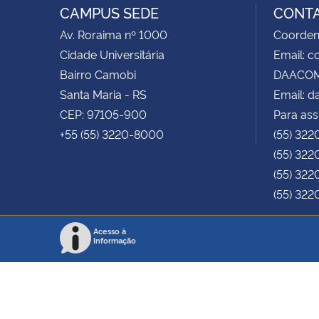
CAMPUS SEDE
CONT
Av. Roraima nº 1000
Coorden
Cidade Universitária
Email: 
Bairro Camobi
DAACOM 
Santa Maria - RS
Email: 
CEP: 97105-900
Para ass
+55 (55) 3220-8000
(55) 322
(55) 322
(55) 322
(55) 322
Acesso à
Informação