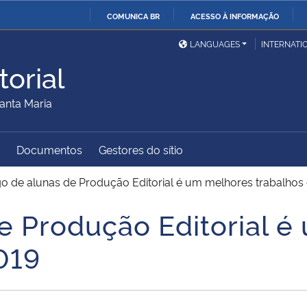
COMUNICA BR
ACESSO À INFORMAÇÃO
Ministério da Defesa
Ministério das Relações
Mini
IR
LANGUAGES
INTERNATI
Exteriores
PARA
orial
O
Ministério da Cidadania
Ministério da Saúde
Mini
CONTEÚDO
anta Maria
Documentos
Gestores do sítio
Ministério do
Controladoria-Geral da
Mini
Desenvolvimento Regional
União
Famí
go de alunas de Produção Editorial é um melhores trabalhos
Hum
de Produção Editorial 
Advocacia-Geral da União
Banco Central do Brasil
Plan
019