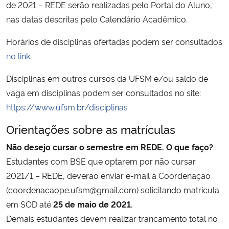
de 2021 – REDE serão realizadas pelo Portal do Aluno,
nas datas descritas pelo Calendário Acadêmico.
Secretaria-Geral
Horários de disciplinas ofertadas podem ser consultados
Secretaria de Governo
no link
.
Disciplinas em outros cursos da UFSM e/ou saldo de
Gabinete de Segurança Institucional
vaga em disciplinas podem ser consultados no site:
Advocacia-Geral da União
https://www.ufsm.br/disciplinas
Orientações sobre as matrículas
Banco Central do Brasil
Não desejo cursar o semestre em REDE. O que faço?
Planalto
Estudantes com BSE que optarem por não cursar
2021/1 – REDE, deverão enviar e-mail à Coordenação
(coordenacaope.ufsm@gmail.com) solicitando matrícula
em SOD até
25 de maio de 2021
.
Demais estudantes devem realizar trancamento total no