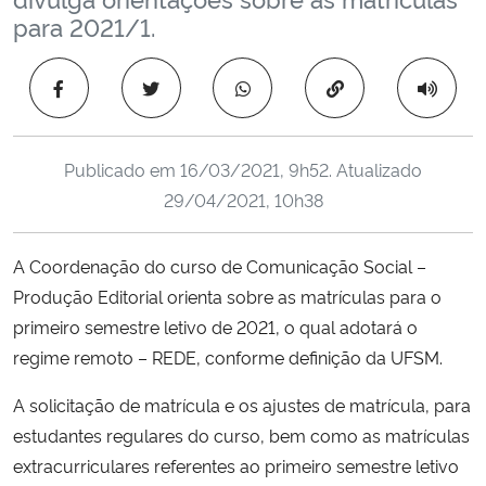
Ministério da Cidadania
para 2021/1.
Ministério da Saúde
Copiar para área 
Ministério de Minas e Energia
Publicado em
16/03/2021, 9h52
. Atualizado
Ministério da Ciência, Tecnologia, Inovações e Comunicações
29/04/2021, 10h38
Ministério do Meio Ambiente
A Coordenação do curso de Comunicação Social –
Produção Editorial orienta sobre as matrículas para o
Ministério do Turismo
primeiro semestre letivo de 2021, o qual adotará o
regime remoto – REDE, conforme definição da UFSM.
Ministério do Desenvolvimento Regional
A solicitação de matrícula e os ajustes de matrícula, para
Controladoria-Geral da União
estudantes regulares do curso, bem como as matrículas
extracurriculares referentes ao primeiro semestre letivo
Ministério da Mulher, da Família e dos Direitos Humanos