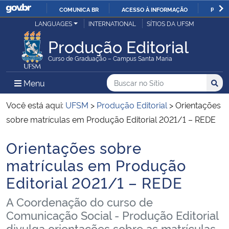
COMUNICA BR
ACESSO À INFORMAÇÃO
PARTI
Casa Civil
LANGUAGES
INTERNATIONAL
SÍTIOS DA UFSM
IR
PARA
Produção Editorial
Ministério da Justiça e Segurança Pública
O
Curso de Graduação – Campus Santa Maria
CONTEÚDO
Ministério da Defesa
Buscar no no Sítio
Busca
Busca:
Menu Principal do Sítio
Menu
Busc
Ministério das Relações Exteriores
Você está aqui:
UFSM
>
Produção Editorial
>
Orientações
sobre matrículas em Produção Editorial 2021/1 – REDE
Ministério da Economia
Orientações sobre
Início do conteúdo
Ministério da Infraestrutura
matrículas em Produção
Editorial 2021/1 – REDE
Ministério da Agricultura, Pecuária e Abastecimento
A Coordenação do curso de
Ministério da Educação
Comunicação Social - Produção Editorial
divulga orientações sobre as matrículas