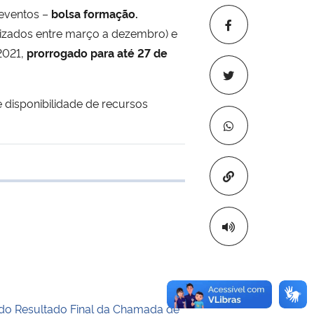
 eventos –
bolsa formação.
lizados entre março a dezembro) e
 2021,
prorrogado para até 27 de
 disponibilidade de recursos
Copiar para áre
e transferência
do Resultado Final da Chamada de