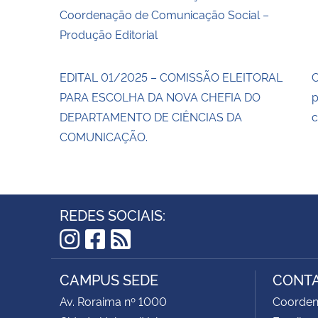
Coordenação de Comunicação Social –
Produção Editorial
EDITAL 01/2025 – COMISSÃO ELEITORAL
C
PARA ESCOLHA DA NOVA CHEFIA DO
p
DEPARTAMENTO DE CIÊNCIAS DA
c
COMUNICAÇÃO.
REDES SOCIAIS:
Instagram
Facebook
RSS
CAMPUS SEDE
CONT
Av. Roraima nº 1000
Coorden