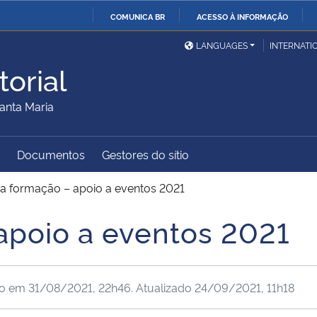
COMUNICA BR
ACESSO À INFORMAÇÃO
Ministério da Defesa
Ministério das Relações
Mini
IR
LANGUAGES
INTERNATI
Exteriores
PARA
orial
O
Ministério da Cidadania
Ministério da Saúde
Mini
CONTEÚDO
anta Maria
Documentos
Gestores do sítio
Ministério do
Controladoria-Geral da
Mini
Desenvolvimento Regional
União
Famí
a formação – apoio a eventos 2021
Hum
apoio a eventos 2021
Advocacia-Geral da União
Banco Central do Brasil
Plan
do em
31/08/2021, 22h46
. Atualizado
24/09/2021, 11h18