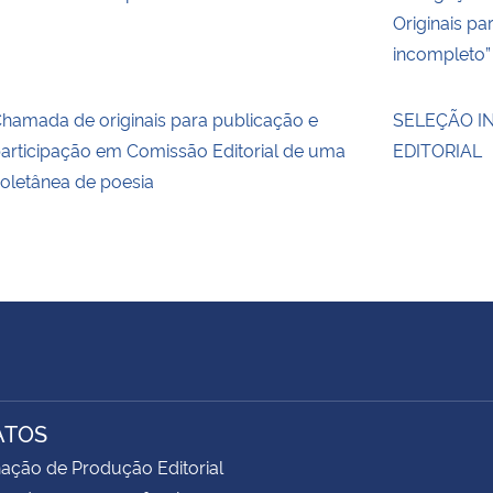
Originais pa
incompleto”
hamada de originais para publicação e
SELEÇÃO I
articipação em Comissão Editorial de uma
EDITORIAL
oletânea de poesia
ATOS
ação de Produção Editorial