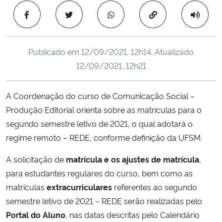
Ministério da Cidadania
Copiar para área 
Ministério da Saúde
Publicado em
12/09/2021, 12h14
. Atualizado
Ministério de Minas e Energia
12/09/2021, 12h21
Ministério da Ciência, Tecnologia, Inovações e Comunicações
A Coordenação do curso de Comunicação Social –
Produção Editorial orienta sobre as matrículas para o
Ministério do Meio Ambiente
segundo semestre letivo de 2021, o qual adotará o
regime remoto – REDE, conforme definição da UFSM.
Ministério do Turismo
A solicitação de
matrícula e os ajustes de matrícula
,
Ministério do Desenvolvimento Regional
para estudantes regulares do curso, bem como as
matrículas
extracurriculares
referentes ao segundo
Controladoria-Geral da União
semestre letivo de 2021 – REDE serão realizadas pelo
Portal do Aluno
, nas datas descritas pelo Calendário
Ministério da Mulher, da Família e dos Direitos Humanos