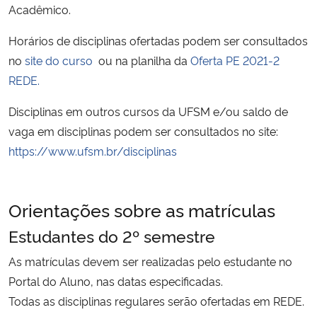
Acadêmico.
Secretaria-Geral
Horários de disciplinas ofertadas podem ser consultados
no
site do curso
ou na planilha da
Oferta PE 2021-2
Secretaria de Governo
REDE.
Gabinete de Segurança Institucional
Disciplinas em outros cursos da UFSM e/ou saldo de
vaga em disciplinas podem ser consultados no site:
Advocacia-Geral da União
https://www.ufsm.br/disciplinas
Banco Central do Brasil
Orientações sobre as matrículas
Planalto
Estudantes do 2º semestre
As matrículas devem ser realizadas pelo estudante no
Portal do Aluno, nas datas especificadas.
Todas as disciplinas regulares serão ofertadas em REDE.