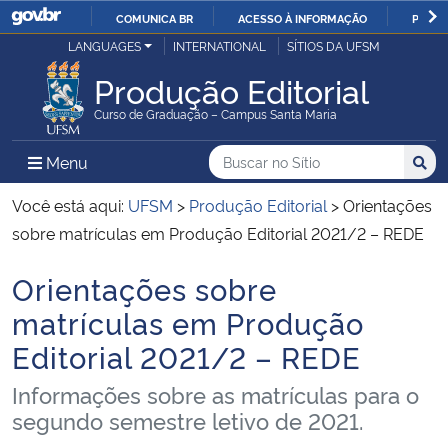
COMUNICA BR
ACESSO À INFORMAÇÃO
PARTI
Casa Civil
LANGUAGES
INTERNATIONAL
SÍTIOS DA UFSM
IR
PARA
Produção Editorial
Ministério da Justiça e Segurança Pública
O
Curso de Graduação – Campus Santa Maria
CONTEÚDO
Ministério da Defesa
Buscar no no Sítio
Busca
Busca:
Menu Principal do Sítio
Menu
Busc
Ministério das Relações Exteriores
Você está aqui:
UFSM
>
Produção Editorial
>
Orientações
sobre matrículas em Produção Editorial 2021/2 – REDE
Ministério da Economia
Orientações sobre
Início do conteúdo
Ministério da Infraestrutura
matrículas em Produção
Editorial 2021/2 – REDE
Ministério da Agricultura, Pecuária e Abastecimento
Informações sobre as matrículas para o
Ministério da Educação
segundo semestre letivo de 2021.