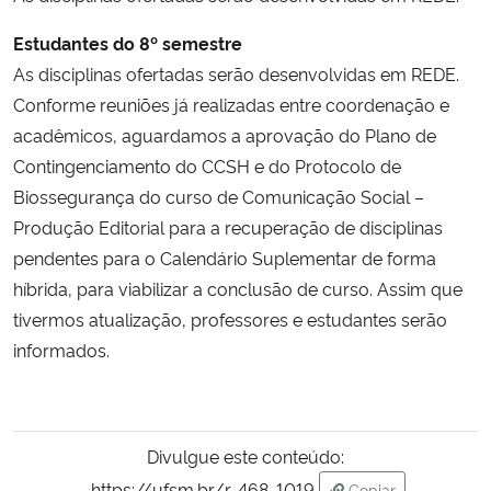
Estudantes do 8º semestre
Secretaria-Geral
As disciplinas ofertadas serão desenvolvidas em REDE.
Conforme reuniões já realizadas entre coordenação e
Secretaria de Governo
acadêmicos, aguardamos a aprovação do Plano de
Contingenciamento do CCSH e do Protocolo de
Gabinete de Segurança Institucional
Biossegurança do curso de Comunicação Social –
Produção Editorial para a recuperação de disciplinas
Advocacia-Geral da União
pendentes para o Calendário Suplementar de forma
Banco Central do Brasil
híbrida, para viabilizar a conclusão de curso. Assim que
tivermos atualização, professores e estudantes serão
Planalto
informados.
Divulgue este conteúdo:
https://ufsm.br/r-468-1019
Copiar