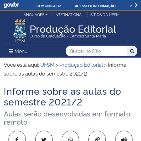
COMUNICA BR
ACESSO À INFORMAÇÃO
PARTI
Casa Civil
LANGUAGES
INTERNATIONAL
SÍTIOS DA UFSM
IR
PARA
Produção Editorial
Ministério da Justiça e Segurança Pública
O
Curso de Graduação – Campus Santa Maria
CONTEÚDO
Ministério da Defesa
Buscar no no Sítio
Busca
Busca:
Menu Principal do Sítio
Menu
Busc
Ministério das Relações Exteriores
Você está aqui:
UFSM
>
Produção Editorial
>
Informe
sobre as aulas do semestre 2021/2
Ministério da Economia
Informe sobre as aulas do
Início do conteúdo
Ministério da Infraestrutura
semestre 2021/2
Aulas serão desenvolvidas em formato
Ministério da Agricultura, Pecuária e Abastecimento
remoto.
Ministério da Educação
Copiar para área 