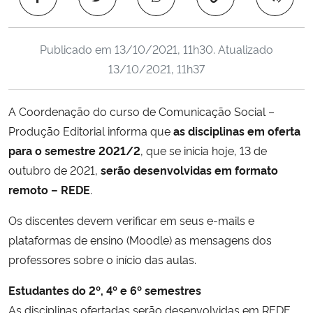
Ministério da Cidadania
Publicado em
13/10/2021, 11h30
. Atualizado
Ministério da Saúde
13/10/2021, 11h37
Ministério de Minas e Energia
A Coordenação do curso de Comunicação Social –
Ministério da Ciência, Tecnologia, Inovações e Comunicações
Produção Editorial informa que
as disciplinas em oferta
para o semestre 2021/2
, que se inicia hoje, 13 de
Ministério do Meio Ambiente
outubro de 2021,
serão desenvolvidas em formato
remoto – REDE
.
Ministério do Turismo
Os discentes devem verificar em seus e-mails e
Ministério do Desenvolvimento Regional
plataformas de ensino (Moodle) as mensagens dos
professores sobre o início das aulas.
Controladoria-Geral da União
Estudantes do 2º, 4º e 6º semestres
As disciplinas ofertadas serão desenvolvidas em REDE.
Ministério da Mulher, da Família e dos Direitos Humanos