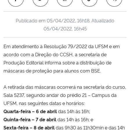
Ministério da Cidadania
Publicado em
05/04/2022, 16h18
. Atualizado
Ministério da Saúde
05/04/2022, 16h45
Ministério de Minas e Energia
Em atendimento à Resolução 79/2022 da UFSM e em
Ministério da Ciência, Tecnologia, Inovações e Comunicações
acordo com a Direção do CCSH, a secretaria de
Produção Editorial informa sobre a distribuição de
Ministério do Meio Ambiente
máscaras de proteção para alunos com BSE.
Ministério do Turismo
A retirada das máscaras ocorrerá na secretaria do curso,
Sala 5237, segundo andar do prédio 21 – Campus da
Ministério do Desenvolvimento Regional
UFSM, nas seguintes datas e horários:
Quarta-feira – 6 de abril
das 14h às 16h;
Controladoria-Geral da União
Quinta-feira – 7 de abril
das 14h às 16h; e
Sexta-feira – 8 de abril
das 9h30 às 11h30min e das 14h
Ministério da Mulher, da Família e dos Direitos Humanos