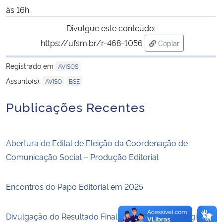
às 16h.
Secretaria-Geral
Divulgue este conteúdo:
https://ufsm.br/r-468-1056
Copiar
Secretaria de Governo
para área de tran
Registrado em
AVISOS
Gabinete de Segurança Institucional
,
Assunto(s):
AVISO
BSE
Advocacia-Geral da União
Publicações Recentes
Banco Central do Brasil
Abertura de Edital de Eleição da Coordenação de
Planalto
Comunicação Social – Produção Editorial
Encontros do Papo Editorial em 2025
Divulgação do Resultado Final da Chamada de Originais