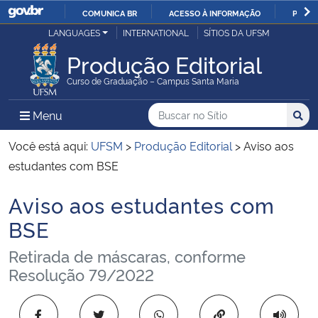
COMUNICA BR
ACESSO À INFORMAÇÃO
PARTI
Casa Civil
LANGUAGES
INTERNATIONAL
SÍTIOS DA UFSM
IR
PARA
Produção Editorial
Ministério da Justiça e Segurança Pública
O
Curso de Graduação – Campus Santa Maria
CONTEÚDO
Ministério da Defesa
Buscar no no Sítio
Busca
Busca:
Menu Principal do Sítio
Menu
Busc
Ministério das Relações Exteriores
Você está aqui:
UFSM
>
Produção Editorial
>
Aviso aos
estudantes com BSE
Ministério da Economia
Aviso aos estudantes com
Início do conteúdo
Ministério da Infraestrutura
BSE
Retirada de máscaras, conforme
Ministério da Agricultura, Pecuária e Abastecimento
Resolução 79/2022
Ministério da Educação
Copiar para área 