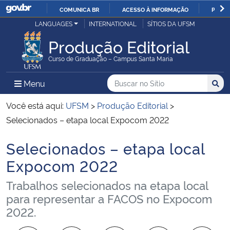
COMUNICA BR
ACESSO À INFORMAÇÃO
PARTI
Casa Civil
LANGUAGES
INTERNATIONAL
SÍTIOS DA UFSM
IR
PARA
Produção Editorial
Ministério da Justiça e Segurança Pública
O
Curso de Graduação – Campus Santa Maria
CONTEÚDO
Ministério da Defesa
Buscar no no Sítio
Busca
Busca:
Menu Principal do Sítio
Menu
Busc
Ministério das Relações Exteriores
Você está aqui:
UFSM
>
Produção Editorial
>
Selecionados – etapa local Expocom 2022
Ministério da Economia
Selecionados – etapa local
Início do conteúdo
Ministério da Infraestrutura
Expocom 2022
Trabalhos selecionados na etapa local
Ministério da Agricultura, Pecuária e Abastecimento
para representar a FACOS no Expocom
2022.
Ministério da Educação