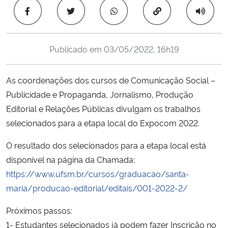
Ministério da Cidadania
Copiar para área 
Ministério da Saúde
Publicado em
03/05/2022, 16h19
Ministério de Minas e Energia
As coordenações dos cursos de Comunicação Social –
Ministério da Ciência, Tecnologia, Inovações e Comunicações
Publicidade e Propaganda, Jornalismo, Produção
Editorial e Relações Públicas divulgam os trabalhos
Ministério do Meio Ambiente
selecionados para a etapa local do Expocom 2022.
Ministério do Turismo
O resultado dos selecionados para a etapa local está
disponível na página da Chamada:
Ministério do Desenvolvimento Regional
https://www.ufsm.br/cursos/graduacao/santa-
maria/producao-editorial/editais/001-2022-2/
Controladoria-Geral da União
Próximos passos:
1- Estudantes selecionados já podem fazer Inscrição no
Ministério da Mulher, da Família e dos Direitos Humanos