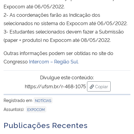
Expocom até 06/05/2022.
Secretaria-Geral
2- As coordenações farão as Indicação dos
selecionados no sistema do Expocom até 06/05/2022.
Secretaria de Governo
3- Estudantes selecionados devem fazer a Submissão
(paper + produto) no Expocom até 08/05/2022.
Gabinete de Segurança Institucional
Outras informações podem ser obtidas no site do
Congresso
Intercom – Região Sul.
Advocacia-Geral da União
Divulgue este conteúdo:
Banco Central do Brasil
https://ufsm.br/r-468-1075
Copiar
para área de tran
Planalto
Registrado em
NOTÍCIAS
Assunto(s):
EXPOCOM
Publicações Recentes