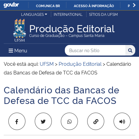
COMUNICA BR
ACESSO À INFORMAÇÃO
PARTI
Casa Civil
LANGUAGES
INTERNATIONAL
SÍTIOS DA UFSM
IR
PARA
Produção Editorial
Ministério da Justiça e Segurança Pública
O
Curso de Graduação – Campus Santa Maria
CONTEÚDO
Ministério da Defesa
Buscar no no Sítio
Busca
Busca:
Menu Principal do Sítio
Menu
Busc
Ministério das Relações Exteriores
Você está aqui:
UFSM
>
Produção Editorial
>
Calendário
das Bancas de Defesa de TCC da FACOS
Ministério da Economia
Calendário das Bancas de
Início do conteúdo
Ministério da Infraestrutura
Defesa de TCC da FACOS
Ministério da Agricultura, Pecuária e Abastecimento
Copiar para área 
Ministério da Educação