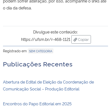
podem sofrer alteração, por isso, acompanhe o links até
o dia da defesa.
Secretaria-Geral
Secretaria de Governo
Divulgue este conteúdo:
Gabinete de Segurança Institucional
https://ufsm.br/r-468-1121
Copiar
para área de trans
Registrado em
Advocacia-Geral da União
SEM CATEGORIA
Publicações Recentes
Banco Central do Brasil
Planalto
Abertura de Edital de Eleição da Coordenação de
Comunicação Social – Produção Editorial
Encontros do Papo Editorial em 2025