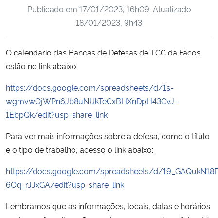
Publicado em
17/01/2023, 16h09
. Atualizado
Ministério da Cidadania
18/01/2023, 9h43
Ministério da Saúde
O calendário das Bancas de Defesas de TCC da Facos
Ministério de Minas e Energia
estão no link abaixo:
Ministério da Ciência, Tecnologia, Inovações e Comunicações
https://docs.google.com/spreadsheets/d/1s-
wgmvwOjWPn6Jb8uNUkTeCxBHXnDpH43CvJ-
Ministério do Meio Ambiente
1EbpQk/edit?usp=share_link
Para ver mais informações sobre a defesa, como o título
Ministério do Turismo
e o tipo de trabalho, acesso o link abaixo:
Ministério do Desenvolvimento Regional
https://docs.google.com/spreadsheets/d/19_GAQukN18
6Oq_rJJxGA/edit?usp=share_link
Controladoria-Geral da União
Lembramos que as informações, locais, datas e horários
Ministério da Mulher, da Família e dos Direitos Humanos