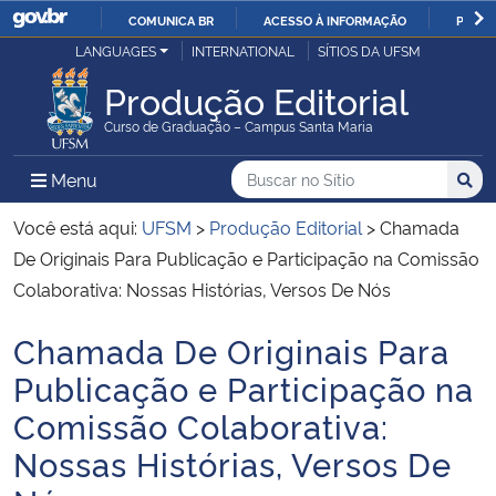
COMUNICA BR
ACESSO À INFORMAÇÃO
PARTI
Casa Civil
LANGUAGES
INTERNATIONAL
SÍTIOS DA UFSM
IR
PARA
Produção Editorial
Ministério da Justiça e Segurança Pública
O
Curso de Graduação – Campus Santa Maria
CONTEÚDO
Ministério da Defesa
Buscar no no Sítio
Busca
Busca:
Menu Principal do Sítio
Menu
Busc
Ministério das Relações Exteriores
Você está aqui:
UFSM
>
Produção Editorial
>
Chamada
De Originais Para Publicação e Participação na Comissão
Ministério da Economia
Colaborativa: Nossas Histórias, Versos De Nós
Chamada De Originais Para
Ministério da Infraestrutura
Início do conteúdo
Publicação e Participação na
Ministério da Agricultura, Pecuária e Abastecimento
Comissão Colaborativa:
Nossas Histórias, Versos De
Ministério da Educação