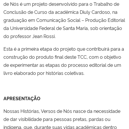
de Nós é um projeto desenvolvido para o Trabalho de
Conclusão de Curso da acadêmica Diuly Cardoso, na
Secretaria-Geral
graduação em Comunicação Social – Produção Editorial
da Universidade Federal de Santa Maria, sob orientação
Secretaria de Governo
do professor Jean Rossi.
Gabinete de Segurança Institucional
Esta é a primeira etapa do projeto que contribuirá para a
construção do produto final deste TCC, com o objetivo
Advocacia-Geral da União
de experimentar as etapas do processo editorial de um
livro elaborado por histórias coletivas.
Banco Central do Brasil
Planalto
APRESENTAÇÃO
Nossas Histórias, Versos de Nós nasce da necessidade
de dar visibilidade para pessoas pretas, pardas ou
indígena, que, durante suas vidas acadêmicas dentro