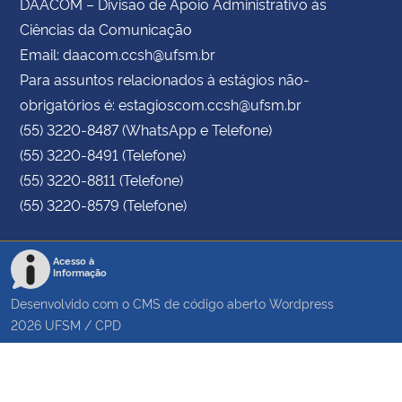
DAACOM – Divisão de Apoio Administrativo às
Ciências da Comunicação
Email: daacom.ccsh@ufsm.br
Para assuntos relacionados à estágios não-
obrigatórios é: estagioscom.ccsh@ufsm.br
(55) 3220-8487 (WhatsApp e Telefone)
(55) 3220-8491 (Telefone)
(55) 3220-8811 (Telefone)
(55) 3220-8579 (Telefone)
Acesso à
Informação
Desenvolvido com o CMS de código aberto
Wordpress
2026
UFSM
/
CPD