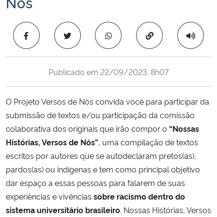
Nós
Ministério da Cidadania
Copiar para área 
Ministério da Saúde
Ministério de Minas e Energia
Publicado em
22/09/2023, 8h07
Ministério da Ciência, Tecnologia, Inovações e Comunicações
O Projeto Versos de Nós convida você para participar da
Ministério do Meio Ambiente
submissão de textos e/ou participação da comissão
colaborativa dos originais que irão compor o
“Nossas
Ministério do Turismo
Histórias, Versos de Nós”
, uma compilação de textos
escritos por autores que se autodeclaram pretos(as),
Ministério do Desenvolvimento Regional
pardos(as) ou indígenas e tem como principal objetivo
dar espaço a essas pessoas para falarem de suas
Controladoria-Geral da União
experiências e vivências
sobre racismo dentro do
sistema universitário brasileiro
. Nossas Histórias, Versos
Ministério da Mulher, da Família e dos Direitos Humanos