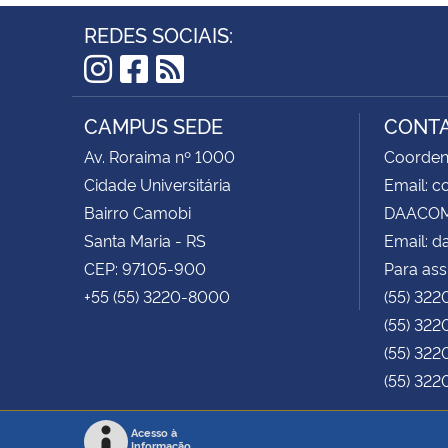
REDES SOCIAIS:
Instagram
Facebook
RSS
CAMPUS SEDE
CONT
Av. Roraima nº 1000
Coorden
Cidade Universitária
Email: 
Bairro Camobi
DAACOM 
Santa Maria - RS
Email: 
CEP: 97105-900
Para ass
+55 (55) 3220-8000
(55) 322
(55) 322
(55) 322
(55) 322
Acesso à
Informação