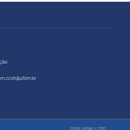
ação
scom.ccsh@ufsm.br
2026
UFSM
/
CPD