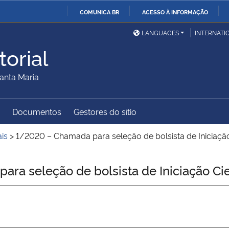
COMUNICA BR
ACESSO À INFORMAÇÃO
Ministério da Defesa
Ministério das Relações
Mini
IR
LANGUAGES
INTERNATI
Exteriores
PARA
orial
O
Ministério da Cidadania
Ministério da Saúde
Mini
CONTEÚDO
anta Maria
Documentos
Gestores do sítio
Ministério do
Controladoria-Geral da
Mini
Desenvolvimento Regional
União
Famí
ais
>
1/2020 – Chamada para seleção de bolsista de Iniciação 
Hum
a seleção de bolsista de Iniciação Cie
Advocacia-Geral da União
Banco Central do Brasil
Plan