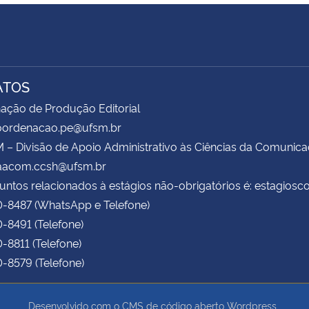
ATOS
ação de Produção Editorial
coordenacao.pe@ufsm.br
– Divisão de Apoio Administrativo às Ciências da Comunic
daacom.ccsh@ufsm.br
untos relacionados à estágios não-obrigatórios é: estagio
0-8487 (WhatsApp e Telefone)
0-8491 (Telefone)
0-8811 (Telefone)
0-8579 (Telefone)
Desenvolvido com o CMS de código aberto
Wordpress