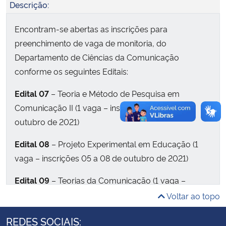
Descrição:
Secretaria-Geral
Encontram-se abertas as inscrições para
preenchimento de vaga de monitoria, do
Secretaria de Governo
Departamento de Ciências da Comunicação
conforme os seguintes Editais:
Gabinete de Segurança Institucional
Edital 07
– Teoria e Método de Pesquisa em
Advocacia-Geral da União
Comunicação II (1 vaga – inscrições 04 a 07 de
outubro de 2021)
Banco Central do Brasil
Edital 08
– Projeto Experimental em Educação (1
Planalto
vaga – inscrições 05 a 08 de outubro de 2021)
Edital 09
– Teorias da Comunicação (1 vaga –
inscrições 04 a 08 de outubro de 2021)
Voltar ao topo
Especificidades das vagas e detalhes das seleções
REDES SOCIAIS: