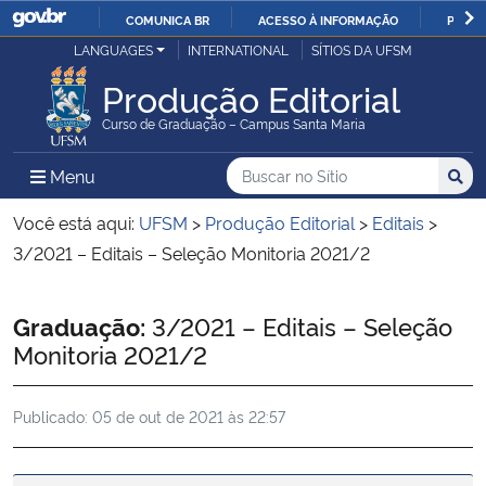
COMUNICA BR
ACESSO À INFORMAÇÃO
PARTI
Casa Civil
LANGUAGES
INTERNATIONAL
SÍTIOS DA UFSM
IR
PARA
Produção Editorial
Ministério da Justiça e Segurança Pública
O
Curso de Graduação – Campus Santa Maria
CONTEÚDO
Ministério da Defesa
Buscar no no Sítio
Busca
Busca:
Menu Principal do Sítio
Menu
Busc
Ministério das Relações Exteriores
Você está aqui:
UFSM
>
Produção Editorial
>
Editais
>
3/2021 – Editais – Seleção Monitoria 2021/2
Ministério da Economia
Início do conteúdo
Graduação:
3/2021 – Editais – Seleção
Ministério da Infraestrutura
Monitoria 2021/2
Ministério da Agricultura, Pecuária e Abastecimento
Publicado:
05 de out de 2021 às 22:57
Ministério da Educação