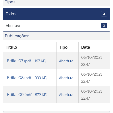
Tipos:
Ministério da Cidadania
Todos
3
Ministério da Saúde
Abertura
3
Ministério de Minas e Energia
Publicações:
Ministério da Ciência, Tecnologia, Inovações e Comunicações
Título
Tipo
Data
05/10/2021
Ministério do Meio Ambiente
Edital 07
(pdf - 197 KB)
Abertura
22:47
Ministério do Turismo
05/10/2021
Edital 08
(pdf - 399 KB)
Abertura
22:47
Ministério do Desenvolvimento Regional
05/10/2021
Edital 09
(pdf - 572 KB)
Abertura
Controladoria-Geral da União
22:47
Ministério da Mulher, da Família e dos Direitos Humanos