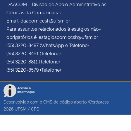
DAACOM – Divisão de Apoio Administrativo às
Ciências da Comunicação
Email: daacom.ccsh@ufsm.br
Para assuntos relacionados à estágios não-
obrigatórios é: estagioscom.ccsh@ufsm.br
(55) 3220-8487 (WhatsApp e Telefone)
(55) 3220-8491 (Telefone)
(55) 3220-8811 (Telefone)
(55) 3220-8579 (Telefone)
Acesso à
Informação
Desenvolvido com o CMS de código aberto
Wordpress
2026
UFSM
/
CPD