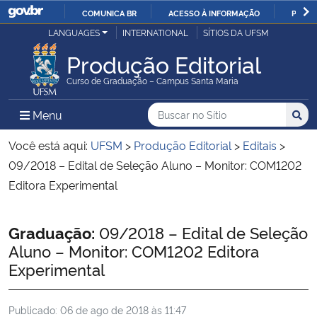
COMUNICA BR
ACESSO À INFORMAÇÃO
PARTI
Casa Civil
LANGUAGES
INTERNATIONAL
SÍTIOS DA UFSM
IR
PARA
Produção Editorial
Ministério da Justiça e Segurança Pública
O
Curso de Graduação – Campus Santa Maria
CONTEÚDO
Ministério da Defesa
Buscar no no Sítio
Busca
Busca:
Menu Principal do Sítio
Menu
Busc
Ministério das Relações Exteriores
Você está aqui:
UFSM
>
Produção Editorial
>
Editais
>
09/2018 – Edital de Seleção Aluno – Monitor: COM1202
Ministério da Economia
Editora Experimental
Ministério da Infraestrutura
Início do conteúdo
Graduação:
09/2018 – Edital de Seleção
Aluno – Monitor: COM1202 Editora
Ministério da Agricultura, Pecuária e Abastecimento
Experimental
Ministério da Educação
Publicado:
06 de ago de 2018 às 11:47