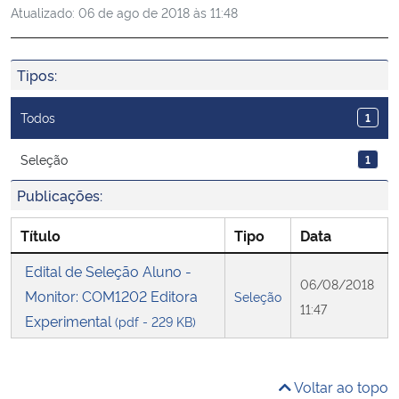
Atualizado:
06 de ago de 2018 às 11:48
Ministério da Cidadania
Ministério da Saúde
Tipos:
Ministério de Minas e Energia
Todos
1
Ministério da Ciência, Tecnologia, Inovações e Comunicações
Seleção
1
Publicações:
Ministério do Meio Ambiente
Título
Tipo
Data
Ministério do Turismo
Edital de Seleção Aluno -
06/08/2018
Monitor: COM1202 Editora
Seleção
Ministério do Desenvolvimento Regional
11:47
Experimental
(pdf - 229 KB)
Controladoria-Geral da União
Voltar ao topo
Ministério da Mulher, da Família e dos Direitos Humanos