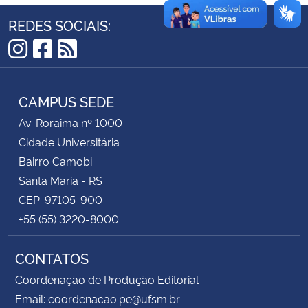
REDES SOCIAIS:
Secretaria-Geral
Instagram
Facebook
RSS
Secretaria de Governo
CAMPUS SEDE
Gabinete de Segurança Institucional
Av. Roraima nº 1000
Cidade Universitária
Advocacia-Geral da União
Bairro Camobi
Banco Central do Brasil
Santa Maria - RS
CEP: 97105-900
Planalto
+55 (55) 3220-8000
CONTATOS
Coordenação de Produção Editorial
Email: coordenacao.pe@ufsm.br