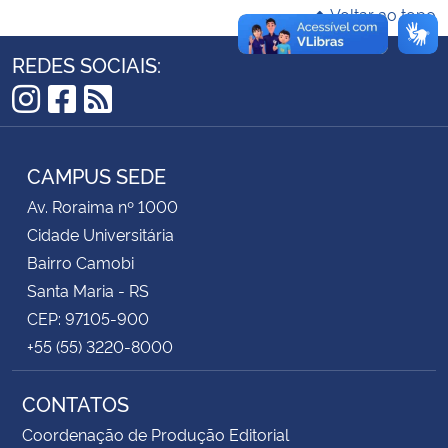
Voltar ao topo
Secretaria-Geral
REDES SOCIAIS:
Secretaria de Governo
Instagram
Facebook
RSS
Gabinete de Segurança Institucional
CAMPUS SEDE
Av. Roraima nº 1000
Advocacia-Geral da União
Cidade Universitária
Banco Central do Brasil
Bairro Camobi
Santa Maria - RS
Planalto
CEP: 97105-900
+55 (55) 3220-8000
CONTATOS
Coordenação de Produção Editorial