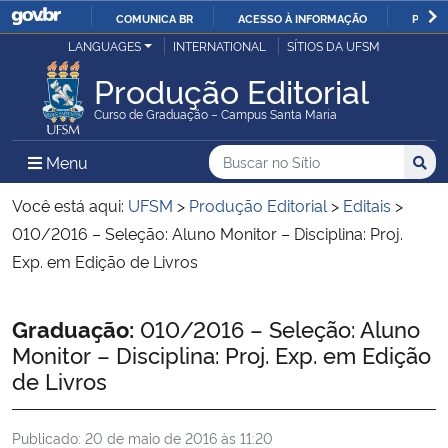
COMUNICA BR
ACESSO À INFORMAÇÃO
PARTI
Casa Civil
LANGUAGES
INTERNATIONAL
SÍTIOS DA UFSM
IR
PARA
Produção Editorial
Ministério da Justiça e Segurança Pública
O
Curso de Graduação – Campus Santa Maria
CONTEÚDO
Ministério da Defesa
Buscar no no Sítio
Busca
Busca:
Menu Principal do Sítio
Menu
Busc
Ministério das Relações Exteriores
Você está aqui:
UFSM
>
Produção Editorial
>
Editais
>
010/2016 – Seleção: Aluno Monitor – Disciplina: Proj.
Ministério da Economia
Exp. em Edição de Livros
Ministério da Infraestrutura
Início do conteúdo
Graduação:
010/2016 – Seleção: Aluno
Monitor – Disciplina: Proj. Exp. em Edição
Ministério da Agricultura, Pecuária e Abastecimento
de Livros
Ministério da Educação
Publicado:
20 de maio de 2016 às 11:20