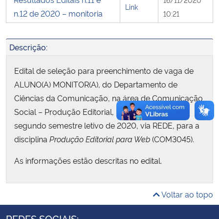
Link
n.12 de 2020 – monitoria
10:21
Secretaria-Geral
Descrição:
Secretaria de Governo
Edital de seleção para preenchimento de vaga de
Gabinete de Segurança Institucional
ALUNO(A) MONITOR(A), do Departamento de
Ciências da Comunicação, na área de Comunicação
Advocacia-Geral da União
Social – Produção Editorial, para atuação no
segundo semestre letivo de 2020, via REDE, para a
Banco Central do Brasil
disciplina
Produção Editorial para Web
(COM3045).
Planalto
As informações estão descritas no edital.
Voltar ao topo
REDES SOCIAIS: