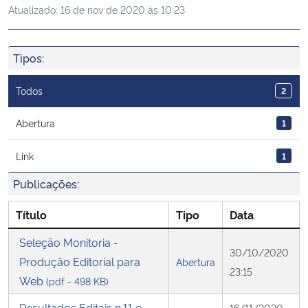
Atualizado:
16 de nov de 2020 às 10:23
Ministério da Cidadania
Ministério da Saúde
Tipos:
Ministério de Minas e Energia
Todos
2
Ministério da Ciência, Tecnologia, Inovações e Comunicações
Abertura
1
Link
1
Ministério do Meio Ambiente
Publicações:
Ministério do Turismo
Título
Tipo
Data
Ministério do Desenvolvimento Regional
Seleção Monitoria -
30/10/2020
Produção Editorial para
Abertura
Controladoria-Geral da União
23:15
Web
(pdf - 498 KB)
Ministério da Mulher, da Família e dos Direitos Humanos
Resultados Editais n.11 e
16/11/2020