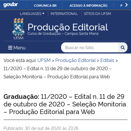
COMUNICA BR
ACESSO À INFORMAÇÃO
PARTI
Casa Civil
LANGUAGES
INTERNATIONAL
SÍTIOS DA UFSM
IR
PARA
Produção Editorial
Ministério da Justiça e Segurança Pública
O
Curso de Graduação – Campus Santa Maria
CONTEÚDO
Ministério da Defesa
Buscar no no Sítio
Busca
Busca:
Menu Principal do Sítio
Menu
Busc
Ministério das Relações Exteriores
Você está aqui:
UFSM
>
Produção Editorial
>
Editais
>
11/2020 – Edital n. 11 de 29 de outubro de 2020 –
Ministério da Economia
Seleção Monitoria – Produção Editorial para Web
Ministério da Infraestrutura
Início do conteúdo
Graduação:
11/2020 – Edital n. 11 de 29
de outubro de 2020 – Seleção Monitoria
Ministério da Agricultura, Pecuária e Abastecimento
– Produção Editorial para Web
Ministério da Educação
Publicado:
30 de out de 2020 às 23:26