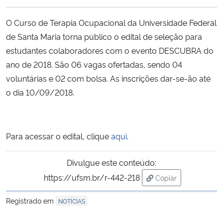
Ministério da Cidadania
O Curso de Terapia Ocupacional da Universidade Federal
Ministério da Saúde
de Santa Maria torna público o edital de seleção para
estudantes colaboradores com o evento DESCUBRA do
Ministério de Minas e Energia
ano de 2018. São 06 vagas ofertadas, sendo 04
voluntárias e 02 com bolsa. As inscrições dar-se-ão até
Ministério da Ciência, Tecnologia, Inovações e Comunicações
o dia 10/09/2018.
Ministério do Meio Ambiente
Para acessar o edital, clique
aqui
.
Ministério do Turismo
Divulgue este conteúdo:
Ministério do Desenvolvimento Regional
https://ufsm.br/r-442-218
Copiar
para área de trans
Controladoria-Geral da União
Registrado em
NOTÍCIAS
Ministério da Mulher, da Família e dos Direitos Humanos