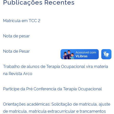
Publicações Recentes
Secretaria-Geral
Matrícula em TCC 2
Secretaria de Governo
Nota de pesar
Gabinete de Segurança Institucional
Nota de Pesar
Advocacia-Geral da União
Trabalho de alunos de Terapia Ocupacional vira materia
Banco Central do Brasil
na Revista Arco
Planalto
Participe da Pré Conferencia da Terapia Ocupacional
Orientações acadêmicas: Solicitação de matrícula, ajuste
de matrícula, matrícula extracurricular e trancamentos