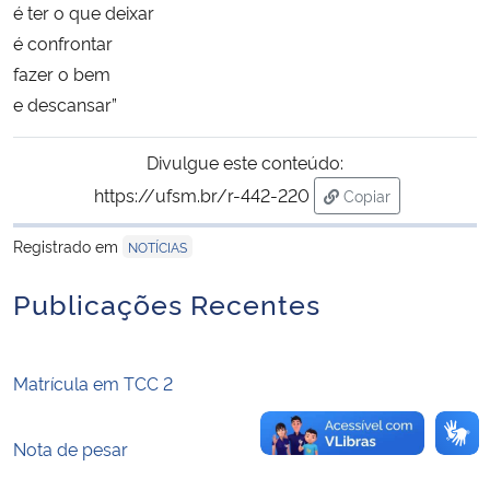
é ter o que deixar
é confrontar
Secretaria-Geral
fazer o bem
e descansar”
Secretaria de Governo
Divulgue este conteúdo:
Gabinete de Segurança Institucional
https://ufsm.br/r-442-220
Copiar
para área de trans
Advocacia-Geral da União
Registrado em
NOTÍCIAS
Banco Central do Brasil
Publicações Recentes
Planalto
Matrícula em TCC 2
Nota de pesar