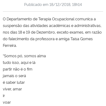
Publicado em
18/12/2018, 18h14
Ministério da Cidadania
Ministério da Saúde
O Departamento de Terapia Ocupacional comunica a
suspensão das atividades acadêmicas e administrativas,
Ministério de Minas e Energia
nos dias 18 e 19 de Dezembro, exceto exames, em razão
do falecimento da professora e amiga Taísa Gomes
Ministério da Ciência, Tecnologia, Inovações e Comunicações
Ferreira.
Ministério do Meio Ambiente
“Somos pó, somos alma
tudo isso, aqui e lá
Ministério do Turismo
partir não é o fim
jamais o será
Ministério do Desenvolvimento Regional
é saber lutar
viver, amar
Controladoria-Geral da União
ir
voar
Ministério da Mulher, da Família e dos Direitos Humanos