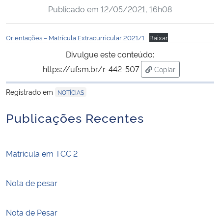
Publicado em
12/05/2021, 16h08
Ministério da Cidadania
Ministério da Saúde
Orientações – Matrícula Extracurricular 2021/1
Baixar
Divulgue este conteúdo:
Ministério de Minas e Energia
https://ufsm.br/r-442-507
Copiar
para área de trans
Ministério da Ciência, Tecnologia, Inovações e Comunicações
Registrado em
NOTÍCIAS
Ministério do Meio Ambiente
Publicações Recentes
Ministério do Turismo
Matrícula em TCC 2
Ministério do Desenvolvimento Regional
Nota de pesar
Controladoria-Geral da União
Nota de Pesar
Ministério da Mulher, da Família e dos Direitos Humanos