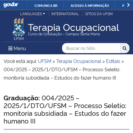
COMUNICA BR
ACESSO À INFORMAÇÃO
PARTI
Casa Civil
LANGUAGES
INTERNATIONAL
SÍTIOS DA UFSM
IR
PARA
Terapia Ocupacional
Ministério da Justiça e Segurança Pública
O
Curso de Graduação – Campus Santa Maria
CONTEÚDO
Ministério da Defesa
Buscar no no Sítio
Busca
Busca:
Menu Principal do Sítio
Menu
Busc
Ministério das Relações Exteriores
Você está aqui:
UFSM
>
Terapia Ocupacional
>
Editais
>
004/2025 – 2025/1/DTO/UFSM – Processo Seletio:
Ministério da Economia
monitoria subsidiada – Estudos do fazer humano III
Ministério da Infraestrutura
Início do conteúdo
Graduação:
004/2025 –
2025/1/DTO/UFSM – Processo Seletio:
Ministério da Agricultura, Pecuária e Abastecimento
monitoria subsidiada – Estudos do fazer
humano III
Ministério da Educação