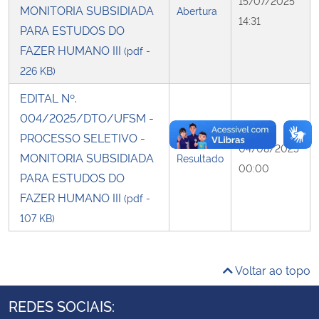
15/07/2025
MONITORIA SUBSIDIADA
Abertura
14:31
PARA ESTUDOS DO
Secretaria-Geral
FAZER HUMANO III
(pdf -
226 KB)
Secretaria de Governo
EDITAL Nº.
Gabinete de Segurança Institucional
004/2025/DTO/UFSM -
PROCESSO SELETIVO -
Advocacia-Geral da União
04/08/2025
MONITORIA SUBSIDIADA
Resultado
00:00
PARA ESTUDOS DO
Banco Central do Brasil
FAZER HUMANO III
(pdf -
107 KB)
Planalto
Voltar ao topo
REDES SOCIAIS: