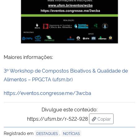
Secretaria-Geral
Secretaria de Governo
Gabinete de Segurança Institucional
Maiores informações:
Advocacia-Geral da União
3º Workshop de Compostos Bioativos & Qualidade de
Alimentos – PPGCTA (ufsm.br)
Banco Central do Brasil
https://eventos.congresse.me/3wcba
Planalto
Divulgue este conteúdo:
https://ufsm.br/r-522-928
Copiar
para área de trans
Registrado em
,
DESTAQUES
NOTÍCIAS