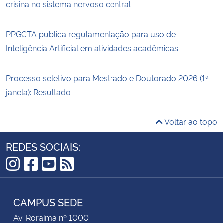
crisina no sistema nervoso central
PPGCTA publica regulamentação para uso de
Inteligência Artificial em atividades acadêmicas
Processo seletivo para Mestrado e Doutorado 2026 (1ª
janela): Resultado
Voltar ao topo
REDES SOCIAIS:
Instagram
Facebook
YouTube
RSS
CAMPUS SEDE
Av. Roraima nº 1000