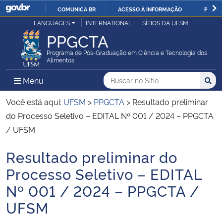
COMUNICA BR
ACESSO À INFORMAÇÃO
PARTI
Casa Civil
LANGUAGES
INTERNATIONAL
SÍTIOS DA UFSM
IR
PPGCTA
PARA
Ministério da Justiça e Segurança Pública
O
Programa de Pós-Graduação em Ciência e Tecnologia dos
Alimentos
CONTEÚDO
Ministério da Defesa
Buscar no no Sítio
Busca
Busca:
Menu Principal do Sítio
Menu
Busc
Ministério das Relações Exteriores
Você está aqui:
UFSM
>
PPGCTA
>
Resultado preliminar
do Processo Seletivo – EDITAL Nº 001 / 2024 – PPGCTA
Ministério da Economia
/ UFSM
Resultado preliminar do
Ministério da Infraestrutura
Início do conteúdo
Processo Seletivo – EDITAL
Ministério da Agricultura, Pecuária e Abastecimento
Nº 001 / 2024 – PPGCTA /
UFSM
Ministério da Educação