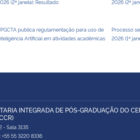
026 (2ª janela): Resultado
2026 (2ª ja
PGCTA publica regulamentação para uso de
Processo se
nteligência Artificial em atividades acadêmicas
2026 (1ª jan
TARIA INTEGRADA DE PÓS-GRADUAÇÃO DO CEN
/CCR)
2 - Sala 3135
: +55 55 3220 8336