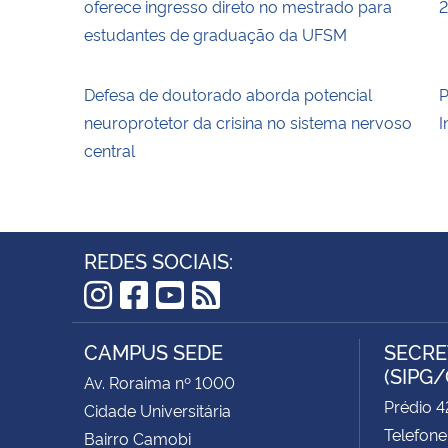
oferece ingresso direto no mestrado para
2
estudantes de graduação da UFSM
Defesa de doutorado aborda potencial
P
neuroprotetor da crisina no sistema nervoso
I
central
REDES SOCIAIS:
Instagram
Facebook
YouTube
RSS
CAMPUS SEDE
SECRE
(SIPG
Av. Roraima nº 1000
Prédio 4
Cidade Universitária
Telefone
Bairro Camobi