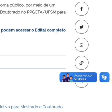
orna público, por meio de um
as de Doutorado no PPGCTA/UFSM para
s
podem acessar o Edital completo
Copiar para áre
 transferência
letivo para Mestrado e Doutorado