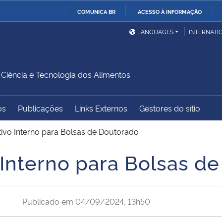
COMUNICA BR
ACESSO À INFORMAÇÃO
Ministério da Defesa
Ministério das Relações
Mini
IR
LANGUAGES
INTERNATI
Exteriores
PARA
O
Ministério da Cidadania
Ministério da Saúde
Mini
CONTEÚDO
iência e Tecnologia dos Alimentos
os
Publicações
Links Externos
Gestores do sítio
Ministério do
Controladoria-Geral da
Mini
Desenvolvimento Regional
União
Famí
ivo Interno para Bolsas de Doutorado
Hum
 Interno para Bolsas d
Advocacia-Geral da União
Banco Central do Brasil
Plan
Publicado em
04/09/2024, 13h50