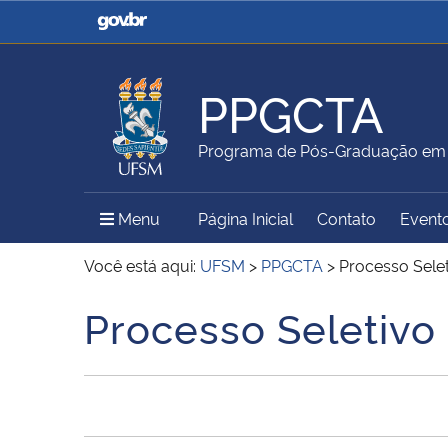
Casa Civil
Ministério da Justiça e
Segurança Pública
PPGCTA
Ministério da Agricultura,
Ministério da Educação
Programa de Pós-Graduação em C
Pecuária e Abastecimento
Menu Principal do Sítio
Menu
Página Inicial
Contato
Event
Ministério do Meio Ambiente
Ministério do Turismo
Você está aqui:
UFSM
>
PPGCTA
>
Processo Selet
Processo Seletivo
Início do conteúdo
Secretaria de Governo
Gabinete de Segurança
Institucional