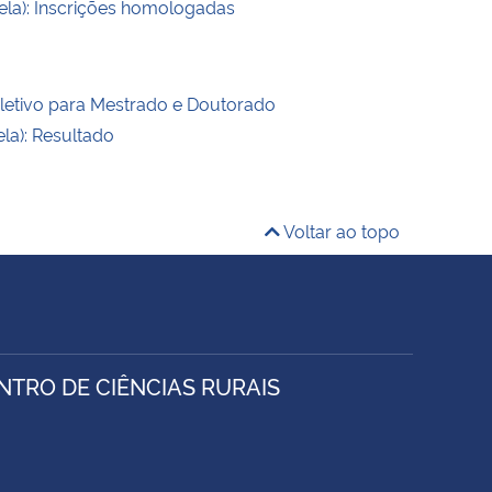
nela): Inscrições homologadas
letivo para Mestrado e Doutorado
ela): Resultado
Voltar ao topo
TRO DE CIÊNCIAS RURAIS