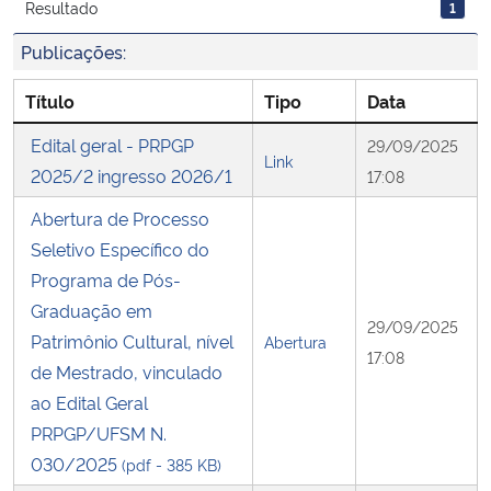
Resultado
1
Publicações:
Secretaria-Geral
Título
Tipo
Data
Secretaria de Governo
Edital geral - PRPGP
29/09/2025
Link
Gabinete de Segurança Institucional
2025/2 ingresso 2026/1
17:08
Abertura de Processo
Advocacia-Geral da União
Seletivo Específico do
Programa de Pós-
Banco Central do Brasil
Graduação em
29/09/2025
Patrimônio Cultural, nível
Planalto
Abertura
17:08
de Mestrado, vinculado
ao Edital Geral
PRPGP/UFSM N.
030/2025
(pdf - 385 KB)