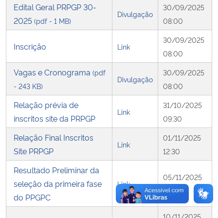
Edital Geral PRPGP 30-
30/09/2025
Divulgação
2025
(pdf - 1 MB)
08:00
30/09/2025
Inscrição
Link
08:00
Vagas e Cronograma
(pdf
30/09/2025
Divulgação
- 243 KB)
08:00
Relação prévia de
31/10/2025
Link
inscritos site da PRPGP
09:30
Relação Final Inscritos
01/11/2025
Link
Site PRPGP
12:30
Resultado Preliminar da
05/11/2025
seleção da primeira fase
Link
15:26
do PPGPC
10/11/2025