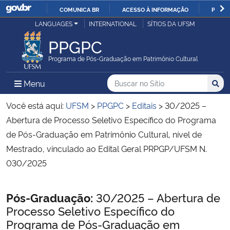
COMUNICA BR
ACESSO À INFORMAÇÃO
PARTI
Casa Civil
LANGUAGES
INTERNATIONAL
SÍTIOS DA UFSM
IR
PARA
PPGPC
Ministério da Justiça e Segurança Pública
O
Programa de Pós-Graduação em Patrimônio Cultural
CONTEÚDO
Ministério da Defesa
Buscar no no Sítio
Busca
Busca:
Menu Principal do Sítio
Menu
Busc
Ministério das Relações Exteriores
Você está aqui:
UFSM
>
PPGPC
>
Editais
>
30/2025 –
Abertura de Processo Seletivo Específico do Programa
Ministério da Economia
de Pós-Graduação em Patrimônio Cultural, nível de
Mestrado, vinculado ao Edital Geral PRPGP/UFSM N.
Ministério da Infraestrutura
030/2025
Ministério da Agricultura, Pecuária e Abastecimento
Início do conteúdo
Pós-Graduação:
30/2025 – Abertura de
Processo Seletivo Específico do
Ministério da Educação
Programa de Pós-Graduação em