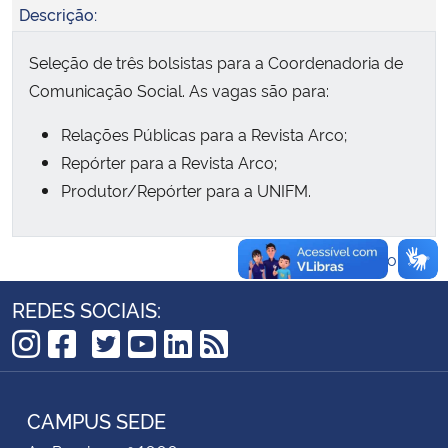
Descrição:
Secretaria-Geral
Seleção de três bolsistas para a Coordenadoria de
Comunicação Social. As vagas são para:
Secretaria de Governo
Relações Públicas para a Revista Arco;
Gabinete de Segurança Institucional
Repórter para a Revista Arco;
Produtor/Repórter para a UNIFM.
Advocacia-Geral da União
Voltar ao topo
Banco Central do Brasil
REDES SOCIAIS:
Planalto
TikTok
Instagram
Facebook
Twitter
YouTube
LinkedIn
RSS
CAMPUS SEDE