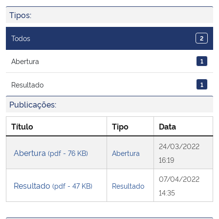
Ministério da Cidadania
Tipos:
Ministério da Saúde
Todos
2
Ministério de Minas e Energia
Abertura
1
Resultado
1
Ministério da Ciência, Tecnologia, Inovações e Comunicações
Publicações:
Ministério do Meio Ambiente
Título
Tipo
Data
Ministério do Turismo
24/03/2022
Abertura
(pdf - 76 KB)
Abertura
16:19
Ministério do Desenvolvimento Regional
07/04/2022
Resultado
(pdf - 47 KB)
Resultado
Controladoria-Geral da União
14:35
Ministério da Mulher, da Família e dos Direitos Humanos