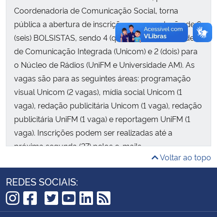
Coordenadoria de Comunicação Social, torna
pública a abertura de inscrições para a seleção de 6
(seis)
BOLSISTAS, sendo 4 (quatro) para a Unidade
de Comunicação Integrada (Unicom) e 2 (dois) para
o Núcleo de Rádios (UniFM e Universidade AM). As
vagas são para as seguintes áreas: programação
visual Unicom (2 vagas), mídia social Unicom (1
vaga), redação publicitária Unicom (1 vaga), redação
publicitária UniFM (1 vaga) e reportagem UniFM (1
vaga). Inscrições podem ser realizadas até a
próxima segunda (27) pelos e-mails
Voltar ao topo
comunicacaointegada@ufsm.br e radios@ufsm.br.
REDES SOCIAIS:
TikTok
Instagram
Facebook
Twitter
YouTube
LinkedIn
RSS