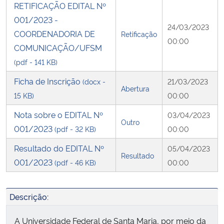
RETIFICAÇÃO EDITAL Nº
001/2023 -
Secretaria-Geral
24/03/2023
COORDENADORIA DE
Retificação
00:00
COMUNICAÇÃO/UFSM
Secretaria de Governo
(pdf - 141 KB)
Gabinete de Segurança Institucional
Ficha de Inscrição
(docx -
21/03/2023
Abertura
15 KB)
00:00
Advocacia-Geral da União
Nota sobre o EDITAL Nº
03/04/2023
Outro
001/2023
(pdf - 32 KB)
00:00
Banco Central do Brasil
Resultado do EDITAL Nº
05/04/2023
Resultado
Planalto
001/2023
(pdf - 46 KB)
00:00
Descrição:
A Universidade Federal de Santa Maria, por meio da