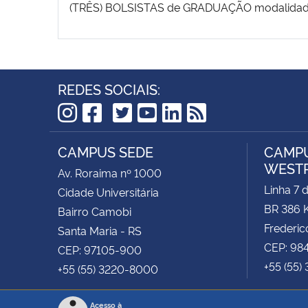
(TRÊS) BOLSISTAS de GRADUAÇÃO modalidad
REDES SOCIAIS:
TikTok
Instagram
Facebook
Twitter
YouTube
LinkedIn
RSS
CAMPUS SEDE
CAMPU
WEST
Av. Roraima nº 1000
Linha 7 
Cidade Universitária
BR 386 
Bairro Camobi
Frederic
Santa Maria - RS
CEP: 98
CEP: 97105-900
+55 (55)
+55 (55) 3220-8000
Acesso à