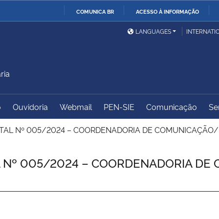
COMUNICA BR
ACESSO À INFORMAÇÃO
Ministério da Defesa
Ministério das Relações
Mini
IR
LANGUAGES
INTERNATI
Exteriores
PARA
O
Ministério da Cidadania
Ministério da Saúde
Mini
CONTEÚDO
ria
o
Ouvidoria
Webmail
PEN-SIE
Comunicação
Se
Ministério do
Controladoria-Geral da
Mini
Desenvolvimento Regional
União
Famí
ITAL Nº 005/2024 – COORDENADORIA DE COMUNICAÇÃO/U
Hum
L Nº 005/2024 – COORDENADORIA DE
Advocacia-Geral da União
Banco Central do Brasil
Plan