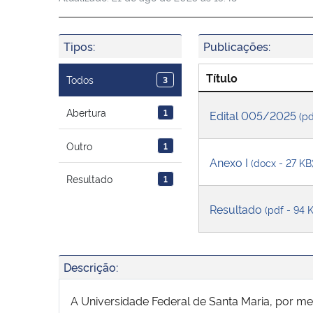
Tipos:
Publicações:
Título
Todos
3
Abertura
1
Edital 005/2025
(pd
Outro
1
Anexo I
(docx - 27 KB
Resultado
1
Resultado
(pdf - 94 
Descrição:
A Universidade Federal de Santa Maria, por me