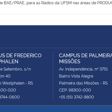
e BAE/PRAE, para as Rádios da UFSM nas áreas de PROD
S DE FREDERICO
CAMPUS DE PALMEIR
PHALEN
MISSÕES
de Setembro, s/n
Av. Independência, nº 3751
Km 40
Bairro Vista Alegre
o Westphalen - RS
Palmeira das Missões - RS
400-000
CEP: 98300-000
 3744-0600
+55 (55) 3742-8800