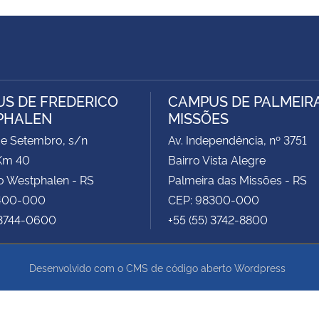
S DE FREDERICO
CAMPUS DE PALMEIR
PHALEN
MISSÕES
de Setembro, s/n
Av. Independência, nº 3751
Km 40
Bairro Vista Alegre
o Westphalen - RS
Palmeira das Missões - RS
400-000
CEP: 98300-000
 3744-0600
+55 (55) 3742-8800
Desenvolvido com o CMS de código aberto
Wordpress