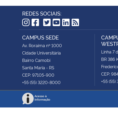
REDES SOCIAIS:
TikTok
Instagram
Facebook
Twitter
YouTube
LinkedIn
RSS
CAMPUS SEDE
CAMPU
WEST
Av. Roraima nº 1000
Linha 7 
Cidade Universitária
BR 386 
Bairro Camobi
Frederic
Santa Maria - RS
CEP: 98
CEP: 97105-900
+55 (55)
+55 (55) 3220-8000
Acesso à
Informação