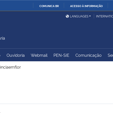
COMUNICA BR
ACESSO À INFORMAÇÃO
Ministério da Defesa
Ministério das Relações
Mini
IR
LANGUAGES
INTERNATI
Exteriores
PARA
O
Ministério da Cidadania
Ministério da Saúde
Mini
CONTEÚDO
ria
o
Ouvidoria
Webmail
PEN-SIE
Comunicação
Se
Ministério do
Controladoria-Geral da
Mini
Desenvolvimento Regional
União
Famí
ênciaemflor
Hum
Advocacia-Geral da União
Banco Central do Brasil
Plan