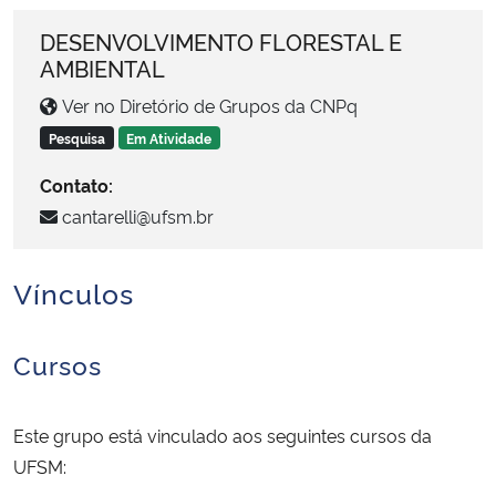
Ministério da Cidadania
DESENVOLVIMENTO FLORESTAL E
AMBIENTAL
Ministério da Saúde
Ver no Diretório de Grupos da CNPq
Ministério de Minas e Energia
Pesquisa
Em Atividade
Contato:
Ministério da Ciência, Tecnologia, Inovações e Comunicações
cantarelli@ufsm.br
Ministério do Meio Ambiente
Vínculos
Ministério do Turismo
Cursos
Ministério do Desenvolvimento Regional
Controladoria-Geral da União
Este grupo está vinculado aos seguintes cursos da
UFSM:
Ministério da Mulher, da Família e dos Direitos Humanos