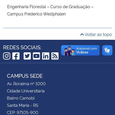
Engenharia Florestal – Curso de Graduação –
Secretaria-Geral
Campus Frederico Westphalen
Secretaria de Governo
Voltar ao topo
Gabinete de Segurança Institucional
REDES SOCIAIS:
Advocacia-Geral da União
TikTok
Instagram
Facebook
Twitter
YouTube
LinkedIn
RSS
Banco Central do Brasil
CAMPUS SEDE
Planalto
Av. Roraima nº 1000
Cidade Universitária
Bairro Camobi
Santa Maria - RS
CEP: 97105-900