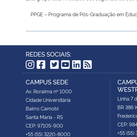
PPGE – Programa de Pós-Graduação em Educ
REDES SOCIAIS:
TikTok
Instagram
Facebook
Twitter
YouTube
LinkedIn
RSS
CAMPUS SEDE
CAMPU
WEST
Av. Roraima nº 1000
Linha 7 
Cidade Universitária
BR 386 
Bairro Camobi
Frederic
Santa Maria - RS
CEP: 98
CEP: 97105-900
+55 (55)
+55 (55) 3220-8000