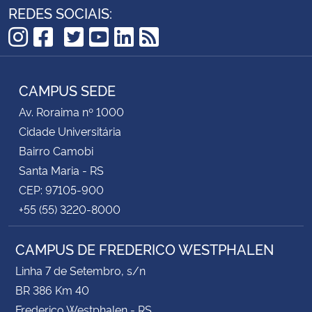
REDES SOCIAIS:
TikTok
Instagram
Facebook
Twitter
YouTube
LinkedIn
RSS
CAMPUS SEDE
Av. Roraima nº 1000
Cidade Universitária
Bairro Camobi
Santa Maria - RS
CEP: 97105-900
+55 (55) 3220-8000
CAMPUS DE FREDERICO WESTPHALEN
Linha 7 de Setembro, s/n
BR 386 Km 40
Frederico Westphalen - RS