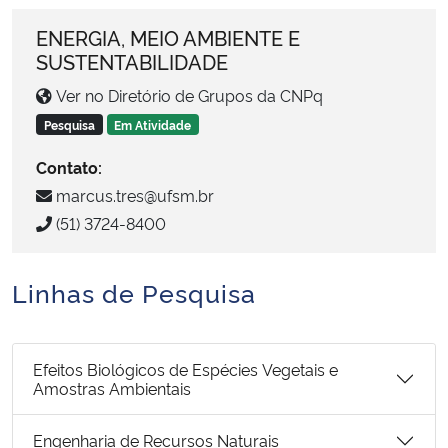
Ministério da Cidadania
ENERGIA, MEIO AMBIENTE E
SUSTENTABILIDADE
Ministério da Saúde
Ver no Diretório de Grupos da CNPq
Ministério de Minas e Energia
Pesquisa
Em Atividade
Contato:
Ministério da Ciência, Tecnologia, Inovações e Comunicações
marcus.tres@ufsm.br
(51) 3724-8400
Ministério do Meio Ambiente
Ministério do Turismo
Linhas de Pesquisa
Ministério do Desenvolvimento Regional
Efeitos Biológicos de Espécies Vegetais e
Amostras Ambientais
Controladoria-Geral da União
Engenharia de Recursos Naturais
Ministério da Mulher, da Família e dos Direitos Humanos