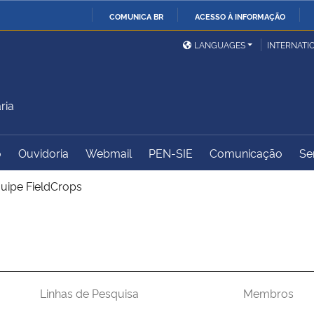
COMUNICA BR
ACESSO À INFORMAÇÃO
Ministério da Defesa
Ministério das Relações
Mini
IR
LANGUAGES
INTERNATI
Exteriores
PARA
O
Ministério da Cidadania
Ministério da Saúde
Mini
CONTEÚDO
ria
o
Ouvidoria
Webmail
PEN-SIE
Comunicação
Se
Ministério do
Controladoria-Geral da
Mini
Desenvolvimento Regional
União
Famí
uipe FieldCrops
Hum
Advocacia-Geral da União
Banco Central do Brasil
Plan
Linhas de Pesquisa
Membros