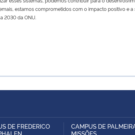
zar esses sistemas, podemos contribuir para o desenvolvime
emais, estamos comprometidos com o impacto positivo e a s
da 2030 da ONU.
S DE FREDERICO
CAMPUS DE PALMEIR
PHALEN
MISSÕES