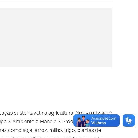
icação sustentável na agricultura. Nossa missão é
tipo X Ambiente X Manejo X Produtor) em nível de
as como soja, arroz, milho, trigo, plantas de