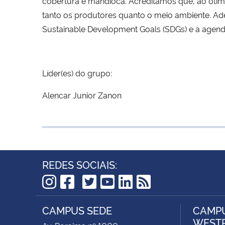
cobertura e mandioca. Acreditamos que, ao otimi
tanto os produtores quanto o meio ambiente. Ad
Sustainable Development Goals (SDGs) e a agen
Líder(es) do grupo:
Alencar Junior Zanon
REDES SOCIAIS:
TikTok
Instagram
Facebook
Twitter
YouTube
LinkedIn
RSS
CAMPUS SEDE
CAMPU
WEST