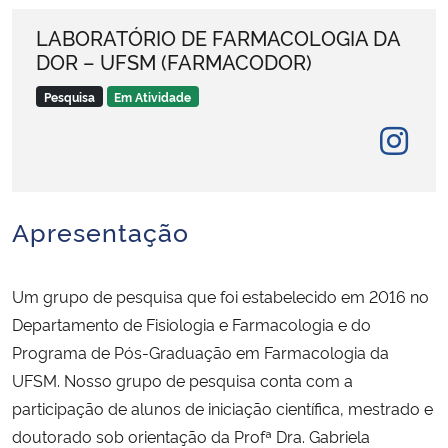
Ministério da Cidadania
LABORATÓRIO DE FARMACOLOGIA DA
DOR – UFSM (FARMACODOR)
Ministério da Saúde
Pesquisa
Em Atividade
Ministério de Minas e Energia
Ministério da Ciência, Tecnologia, Inovações e Comunicações
Apresentação
Ministério do Meio Ambiente
Ministério do Turismo
Um grupo de pesquisa que foi estabelecido em 2016 no
Departamento de Fisiologia e Farmacologia e do
Ministério do Desenvolvimento Regional
Programa de Pós-Graduação em Farmacologia da
UFSM. Nosso grupo de pesquisa conta com a
Controladoria-Geral da União
participação de alunos de iniciação científica, mestrado e
doutorado sob orientação da Profª Dra. Gabriela
Ministério da Mulher, da Família e dos Direitos Humanos