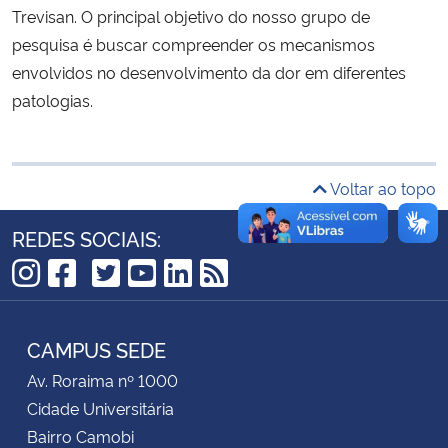
Trevisan. O principal objetivo do nosso grupo de
pesquisa é buscar compreender os mecanismos
Secretaria-Geral
envolvidos no desenvolvimento da dor em diferentes
patologias.
Secretaria de Governo
Gabinete de Segurança Institucional
Voltar ao topo
Advocacia-Geral da União
REDES SOCIAIS:
Banco Central do Brasil
TikTok
Instagram
Facebook
Twitter
YouTube
LinkedIn
RSS
Planalto
CAMPUS SEDE
Av. Roraima nº 1000
Cidade Universitária
Bairro Camobi