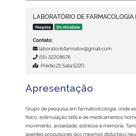
LABORATÓRIO DE FARMACOLOGIA E
Pesquisa
Em Atividade
Contato:
laboratoriofarmatox@gmail.com
(55) 32208676
Prédio:21 Sala:5220
Apresentação
Grupo de pesquisa em farmatoxicologia, onde es
físico, estimulação tátil) e de medicamentos ho
movimento, ansiedade, estresse e memória. Tamb
agentes propulsores dos mesmos distúrbios neur