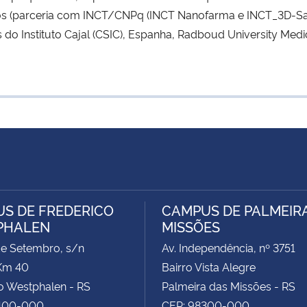
 (parceria com INCT/CNPq (INCT Nanofarma e INCT_3D-Saú
 Instituto Cajal (CSIC), Espanha, Radboud University Medi
S DE FREDERICO
CAMPUS DE PALMEIR
PHALEN
MISSÕES
de Setembro, s/n
Av. Independência, nº 3751
Km 40
Bairro Vista Alegre
o Westphalen - RS
Palmeira das Missões - RS
400-000
CEP: 98300-000