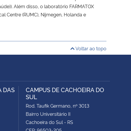
de)). Além disso, o laboratório FARMATOX
cal Centre (RUMC), Nijmegen, Holanda e
Voltar ao topo
A DAS
CAMPUS DE CACHOEIRA DO
SUL
Rod. Taufik Germano, nº 3013
Bairro Universitário II
Cachoeira do Sul - RS
CEP: 96503-205