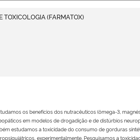
 TOXICOLOGIA (FARMATOX)
tudamos os benefícios dos nutracêuticos (ômega-3, magnési
meopáticos em modelos de drogadição e de distúrbios neurop
ém estudamos a toxicidade do consumo de gorduras sintética
opsiquiátricos, experimentalmente. Pesquisamos a toxicidad