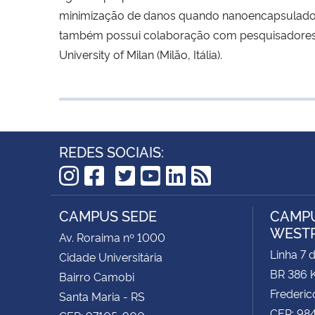
minimização de danos quando nanoencapsulados
também possui colaboração com pesquisadores do
University of Milan (Milão, Itália).
REDES SOCIAIS:
TikTok
Instagram
Facebook
Twitter
YouTube
LinkedIn
RSS
CAMPUS SEDE
CAMPU
WEST
Av. Roraima nº 1000
Linha 7 
Cidade Universitária
BR 386 
Bairro Camobi
Frederic
Santa Maria - RS
CEP: 98