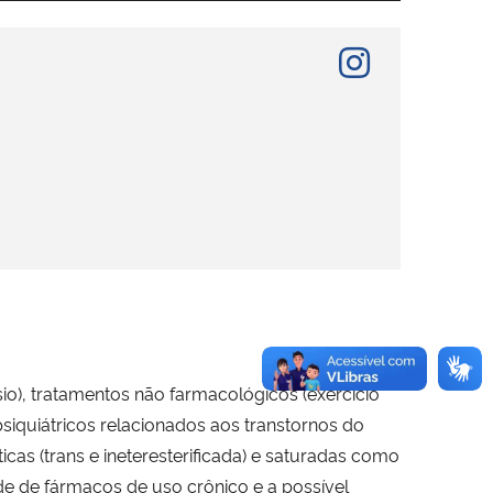
o), tratamentos não farmacológicos (exercício
siquiátricos relacionados aos transtornos do
s (trans e ineteresterificada) e saturadas como
e de fármacos de uso crônico e a possível