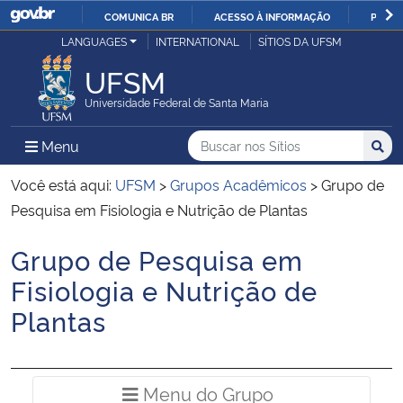
COMUNICA BR
ACESSO À INFORMAÇÃO
PARTI
Casa Civil
LANGUAGES
INTERNATIONAL
SÍTIOS DA UFSM
IR
PARA
UFSM
Ministério da Justiça e Segurança Pública
O
Universidade Federal de Santa Maria
CONTEÚDO
Ministério da Defesa
Buscar no nos Sítios
Busca
Busca:
Menu Principal do Sítio
Menu
Busc
Ministério das Relações Exteriores
Você está aqui:
UFSM
>
Grupos Acadêmicos
>
Grupo de
Pesquisa em Fisiologia e Nutrição de Plantas
Ministério da Economia
Grupo de Pesquisa em
Início do conteúdo
Ministério da Infraestrutura
Fisiologia e Nutrição de
Plantas
Ministério da Agricultura, Pecuária e Abastecimento
Ministério da Educação
Menu do Grup
Menu do Grupo