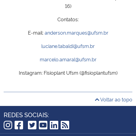
16)
Contatos:
E-mail:
anderson.marques@ufsm.br
luciane.tabaldi@ufsm.br
marcelo.amaral@ufsm.br
Instagram: Fisioplant Ufsm (@fisioplantufsm)
Voltar ao topo
REDES SOCIAIS:
TikTok
Instagram
Facebook
Twitter
YouTube
LinkedIn
RSS