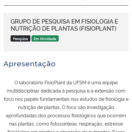
Ministério da Cidadania
GRUPO DE PESQUISA EM FISIOLOGIA E
Ministério da Saúde
NUTRIÇÃO DE PLANTAS (FISIOPLANT)
Ministério de Minas e Energia
Pesquisa
Em Atividade
Ministério da Ciência, Tecnologia, Inovações e Comunicações
Apresentação
Ministério do Meio Ambiente
O laboratório FisioPlant da UFSM é uma equipe
Ministério do Turismo
multidisciplinar dedicada à pesquisa e à extensão com
foco nos papéis fundamentais nos estudos de fisiologia e
Ministério do Desenvolvimento Regional
nutrição de plantas. O foco são investigação
Controladoria-Geral da União
aprofundadas dos processos fisiológicos que ocorrem
nas plantas, como fotossíntese, respiração, estresse
Ministério da Mulher, da Família e dos Direitos Humanos
fisiológico em plantas e absorção de nutrientes. Esses