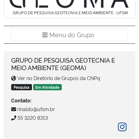
Ministério da Cidadania
Ministério da Saúde
Menu do Grup
Menu do Grupo
Ministério de Minas e Energia
Ministério da Ciência, Tecnologia, Inovações e Comunicações
GRUPO DE PESQUISA GEOTECNIA E
MEIO AMBIENTE (GEOMA)
Ministério do Meio Ambiente
Ver no Diretório de Grupos da CNPq
Pesquisa
Em Atividade
Ministério do Turismo
Contato:
Ministério do Desenvolvimento Regional
rinaldo@ufsm.br
55 3220 8313
Controladoria-Geral da União
Ministério da Mulher, da Família e dos Direitos Humanos