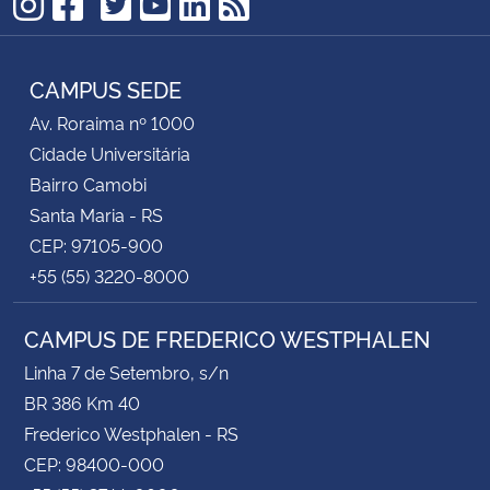
TikTok
Instagram
Facebook
Twitter
YouTube
LinkedIn
RSS
CAMPUS SEDE
Av. Roraima nº 1000
Cidade Universitária
Bairro Camobi
Santa Maria - RS
CEP: 97105-900
+55 (55) 3220-8000
CAMPUS DE FREDERICO WESTPHALEN
Linha 7 de Setembro, s/n
BR 386 Km 40
Frederico Westphalen - RS
CEP: 98400-000