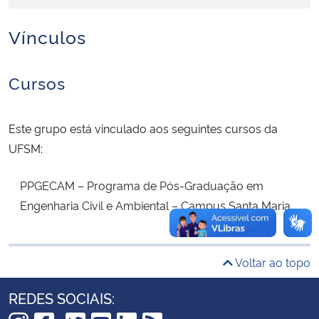
Vínculos
Secretaria-Geral
Secretaria de Governo
Cursos
Gabinete de Segurança Institucional
Este grupo está vinculado aos seguintes cursos da
Advocacia-Geral da União
UFSM:
PPGECAM – Programa de Pós-Graduação em
Banco Central do Brasil
Engenharia Civil e Ambiental – Campus Santa Maria
Planalto
Voltar ao topo
REDES SOCIAIS: